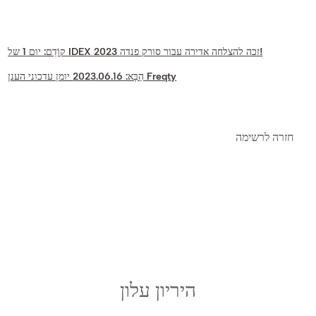
יום 1 של IDEX 2023 זכה להצלחה אדירה עבור סורק פנדה!
קוֹדֵם:
2023.06.16 יומן עדכוני הענן Freqty
הַבָּא:
חזרה לרשימה
היריון עלון