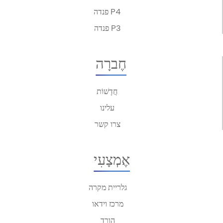
פנדה P4
פנדה P3
חֶברָה
חֲדָשׁוֹת
עלינו
צרו קשר
אֶמְצָעִי
גלריית מקרה
מרכז וידאו
הורד