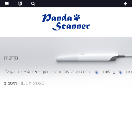
חֲדָשׁוֹת
ַּיִת
חֲדָשׁוֹת
סדרת פנדה של סורקים תוך -אוראליים התקבלו
היטב ב- IDEX 2023