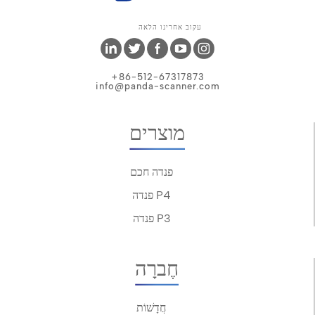
עקוב אחרינו הלאה
+86-512-67317873
info@panda-scanner.com
מוצרים
פנדה חכם
פנדה P4
פנדה P3
חֶברָה
חֲדָשׁוֹת