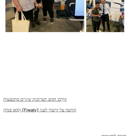
קוֹדֵם:
חמש תערוכות שיניים מתבצעות
פנדה (Freqty) הודעה על קישור לענן
הַבָּא: