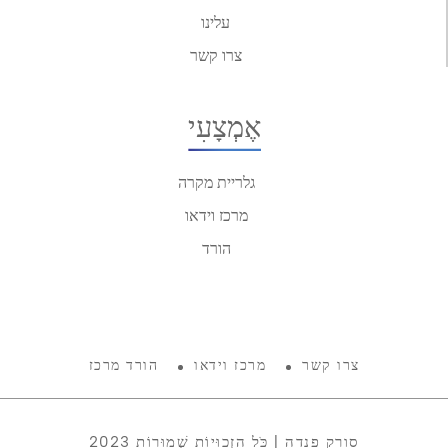
עלינו
צרו קשר
אֶמְצָעִי
גלריית מקרה
מרכז וידאו
הורד
צרו קשר
מרכז וידאו
הורד מרכז
2023 סורק פנדה | כֹּל הַזְכוּיוֹת שְׁמוּרוֹת