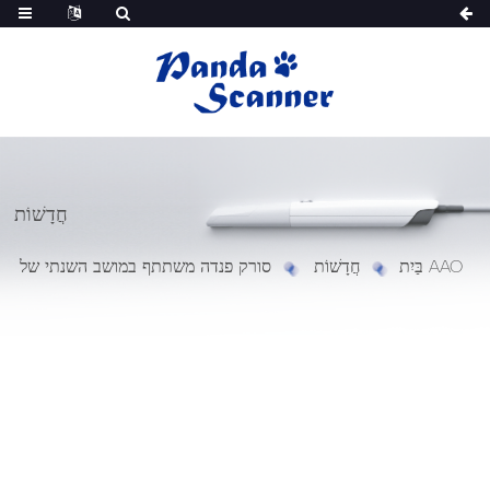
חֲדָשׁוֹת
סורק פנדה משתתף במושב השנתי של AAO
בַּיִת
חֲדָשׁוֹת