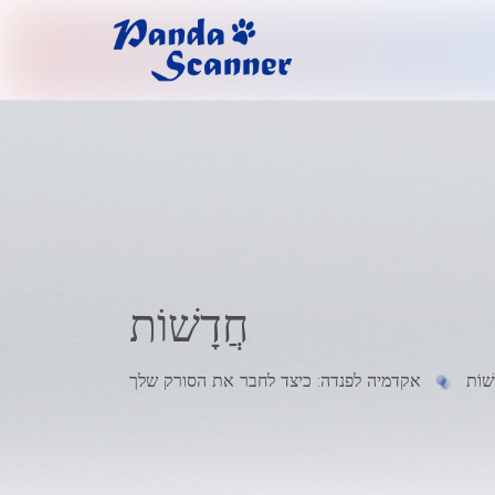
חֲדָשׁוֹת
שׁוֹת