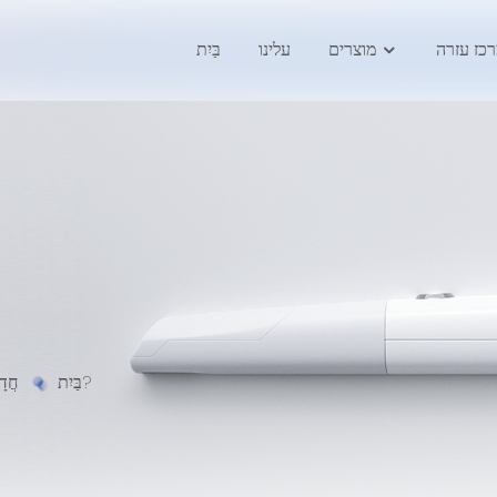
כז עזרה
מוצרים
עלינו
בַּיִת
אקדמיה לפנדה: כיצד לחבר את הסורק שלך?
בַּיִת
חֲדָ