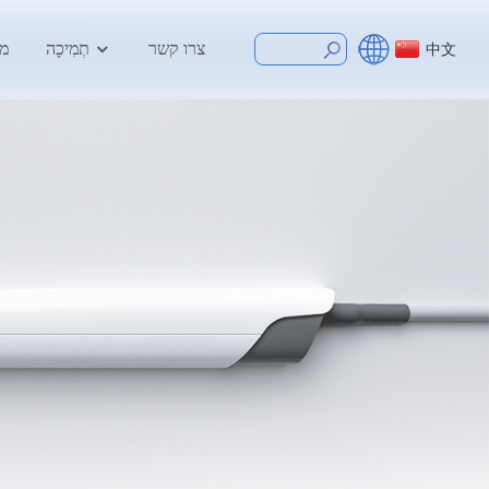
צרו קשר
תְמִיכָה
מר
中文