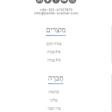
+86-512-67317873
info@panda-scanner.com
מוצרים
פנדה חכם
פנדה P4
פנדה P3
חֶברָה
חֲדָשׁוֹת
עלינו
צרו קשר