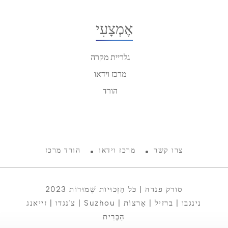
אֶמְצָעִי
גלריית מקרה
מרכז וידאו
הורד
צרו קשר
מרכז וידאו
הורד מרכז
2023 סורק פנדה | כֹּל הַזְכוּיוֹת שְׁמוּרוֹת
צ'נגדו | זייאנג | Suzhou | נינגבו | ברזיל | אַרצוֹת
הַבְּרִית