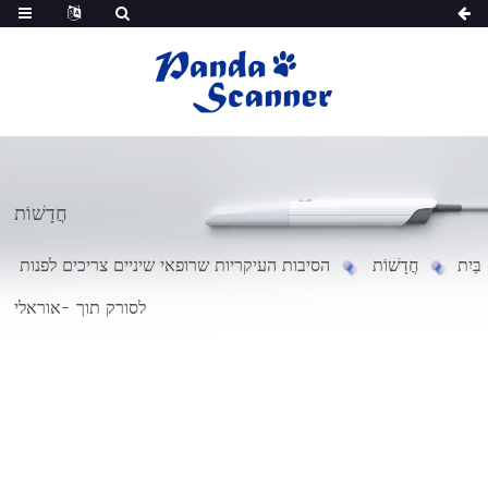
חֲדָשׁוֹת
בַּיִת
חֲדָשׁוֹת
הסיבות העיקריות שרופאי שיניים צריכים לפנות
לסורק תוך -אוראלי