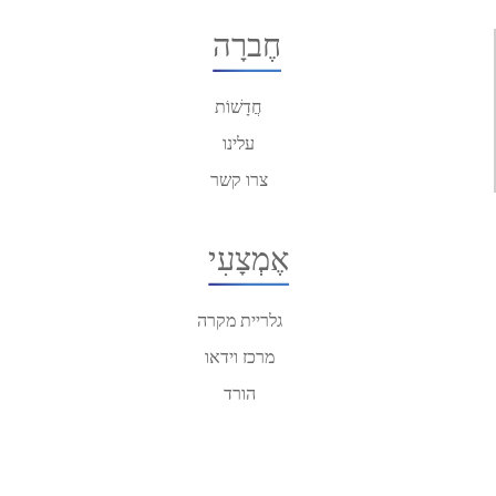
חֶברָה
חֲדָשׁוֹת
עלינו
צרו קשר
אֶמְצָעִי
גלריית מקרה
מרכז וידאו
הורד