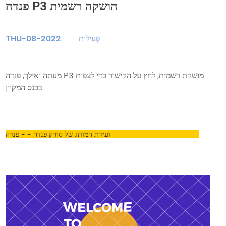
פנדה P3 הושקה רשמית
פְּעִילוּת
THU-08-2022
מעתה ואילך, פנדה P3 מושקת רשמית, לחץ על הקישור כדי לצפות
בכנס המקוון.
ועידת המותג של סורק פנדה - - פנדה P3 הושקה רשמית - YouTube