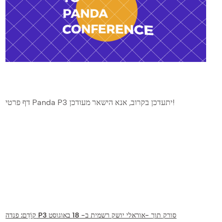
דף פרטי Panda P3 יתעדכן בקרוב, אנא הישאר מעודכן!
פנדה P3 סורק תוך -אוראלי יושק רשמית ב- 18 באוגוסט
קוֹדֵם: