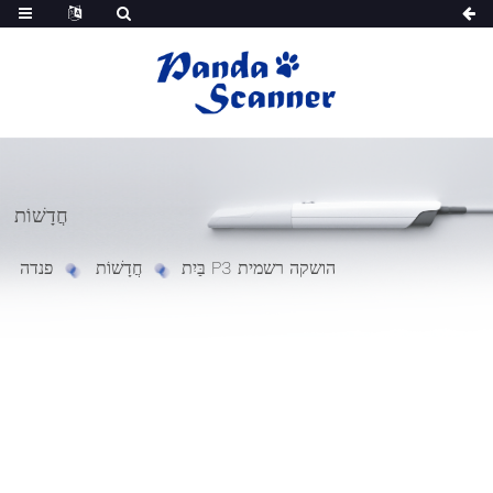
חֲדָשׁוֹת
פנדה P3 הושקה רשמית
בַּיִת
חֲדָשׁוֹת