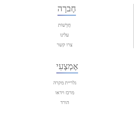
חֶברָה
חֲדָשׁוֹת
עלינו
צרו קשר
אֶמְצָעִי
גלריית מקרה
מרכז וידאו
הורד