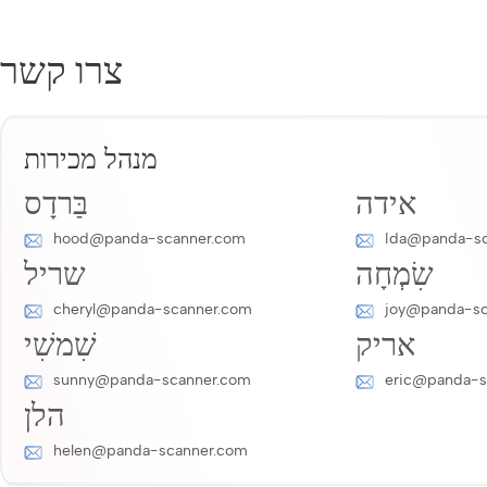
צרו קשר
מנהל מכירות
אידה
בַּרדָס
hood@panda-scanner.com
Ida@panda-sc
שִׂמְחָה
שריל
cheryl@panda-scanner.com
joy@panda-sc
אריק
שִׁמשִׁי
sunny@panda-scanner.com
eric@panda-s
הלן
helen@panda-scanner.com