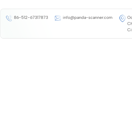
86-512-67317873
info@panda-scanner.com
Od
Ch
Ci