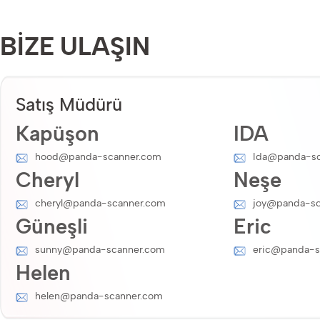
BİZE ULAŞIN
Satış Müdürü
Kapüşon
IDA
hood@panda-scanner.com
Ida@panda-sc
Cheryl
Neşe
cheryl@panda-scanner.com
joy@panda-sc
Güneşli
Eric
sunny@panda-scanner.com
eric@panda-s
Helen
helen@panda-scanner.com