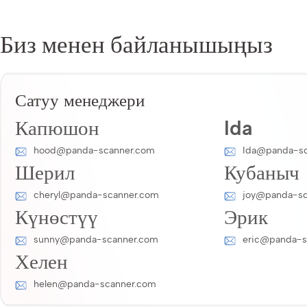
Биз менен байланышыңыз
Сатуу менеджери
Капюшон
Ida
hood@panda-scanner.com
Ida@panda-sc
Шерил
Кубаныч
cheryl@panda-scanner.com
joy@panda-sc
Күнөстүү
Эрик
sunny@panda-scanner.com
eric@panda-s
Хелен
helen@panda-scanner.com