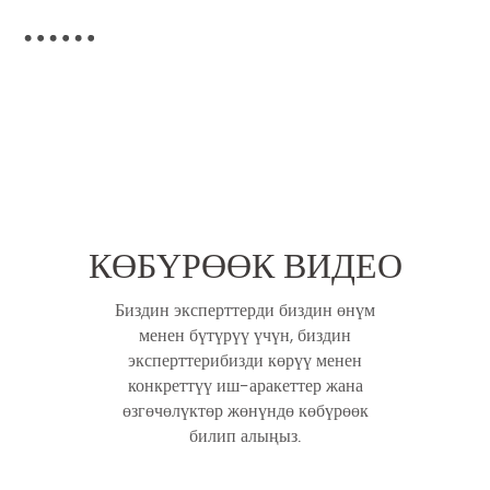
КӨБҮРӨӨК ВИДЕО
Биздин эксперттерди биздин өнүм
менен бүтүрүү үчүн, биздин
эксперттерибизди көрүү менен
конкреттүү иш-аракеттер жана
өзгөчөлүктөр жөнүндө көбүрөөк
билип алыңыз.