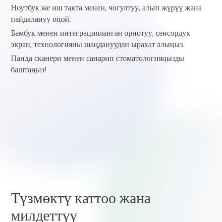
Ноутбук же иш такта менен, чогултуу, алып жүрүү жана
пайдалануу оңой.
Бамбук менен интеграцияланган орнотуу, сенсордук
экран, технологияны шаңдануудан ырахат алыңыз.
Панда сканери менен санарип стоматологияңызды
баштаңыз!
Түзмөктү каттоо жана
милдеттүү