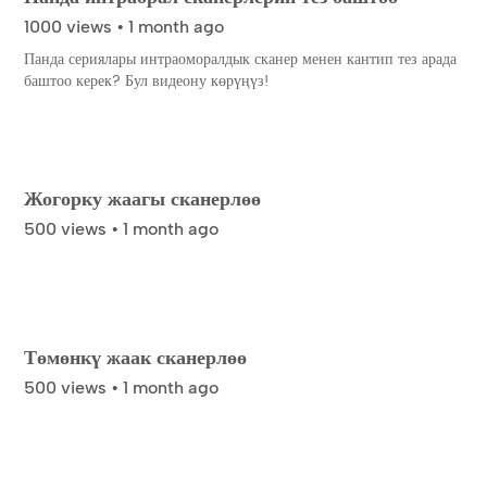
1000 views • 1 month ago
Панда сериялары интраоморалдык сканер менен кантип тез арада
баштоо керек? Бул видеону көрүңүз!
Жогорку жаагы сканерлөө
500 views • 1 month ago
Төмөнкү жаак сканерлөө
500 views • 1 month ago