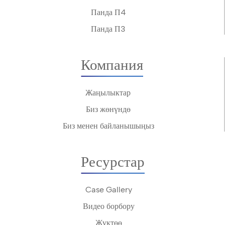
Панда П4
Панда П3
Компания
Жаңылыктар
Биз жөнүндө
Биз менен байланышыңыз
Ресурстар
Case Gallery
Видео борбору
Жүктөө