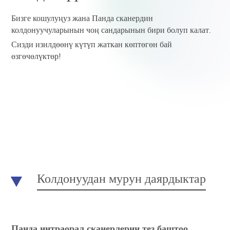
Бизге кошулуңуз жана Панда сканердин
колдонуучуларынын чоң сандарынын бири болуп калат.
Сизди изилдөөнү күтүп жаткан көптөгөн бай
өзгөчөлүктөр!
Колдонуудан мурун даярдыктар
Панда интраорал сканерлерин тез баштоо