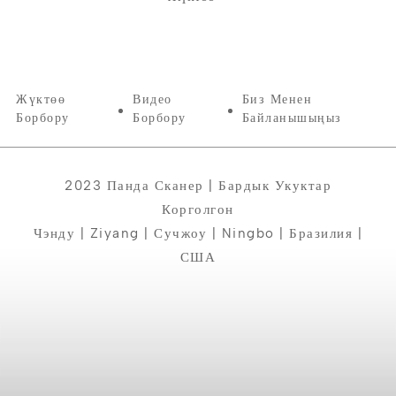
Жүктөө
Видео
Биз Менен
Борбору
Борбору
Байланышыңыз
2023 Панда Сканер | Бардык Укуктар
Корголгон
Чэнду | Ziyang | Сучжоу | Ningbo | Бразилия |
США