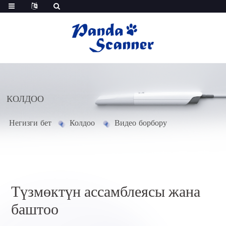
КОЛДОО
Негизги бет
Колдоо
Видео борбору
Түзмөктүн ассамблеясы жана
баштоо