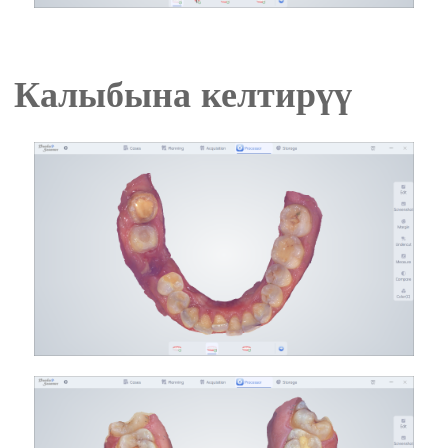
Калыбына келтирүү