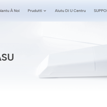
Nantu À Noi
Prudutti
Aiutu Di U Centru
SUPPO
ASU