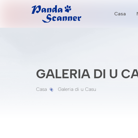
Casa
GALERIA DI U C
Casa
Galeria di u Casu