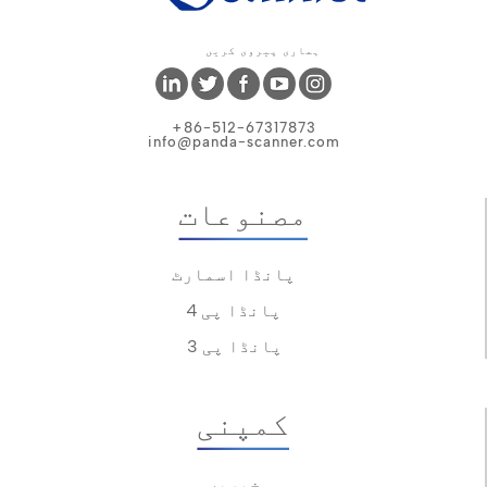
ہماری پیروی کریں
+86-512-67317873
info@panda-scanner.com
مصنوعات
پانڈا اسمارٹ
پانڈا پی 4
پانڈا پی 3
کمپنی
خبریں