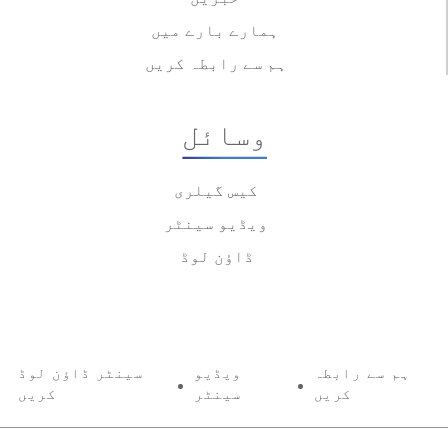
ہمارے بارے میں
ہم سے رابطہ کریں
وسائل
کیس گیلری
ویڈیو سینٹر
ڈاؤن لوڈ
ہم سے رابطہ
ویڈیو
سینٹر ڈاؤن لوڈ
کریں
سینٹر
کریں