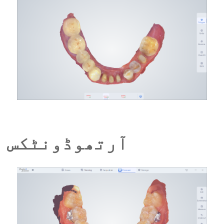
آرتھوڈونٹکس