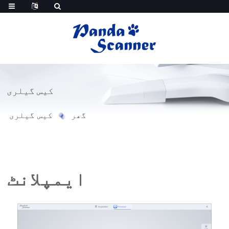
کیس گیلری
گھر
کیس گیلری
ایمپلانٹ