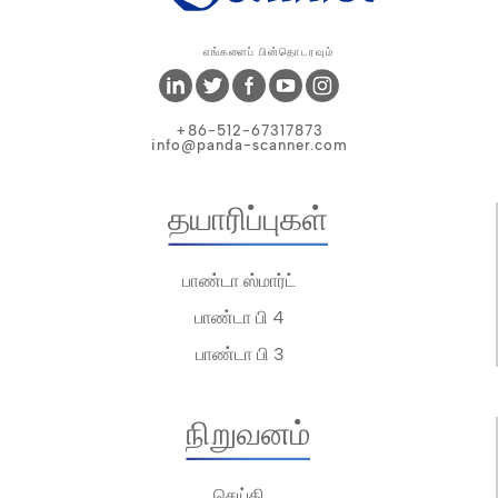
எங்களைப் பின்தொடரவும்
+86-512-67317873
info@panda-scanner.com
தயாரிப்புகள்
பாண்டா ஸ்மார்ட்
பாண்டா பி 4
பாண்டா பி 3
நிறுவனம்
செய்தி