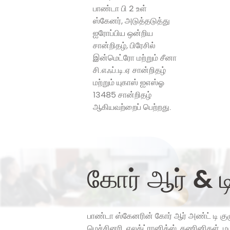
பாண்டா பி 2 உள்
ஸ்கேனர், அடுத்தடுத்து
ஐரோப்பிய ஒன்றிய
சான்றிதழ், பிரேசில்
இன்மெட்ரோ மற்றும் சீனா
சி.எஃப்.டி.ஏ சான்றிதழ்
மற்றும் யுகாஸ் ஐஎஸ்ஓ
13485 சான்றிதழ்
ஆகியவற்றைப் பெற்றது.
கோர் ஆர் & ட
பாண்டா ஸ்கேனரின் கோர் ஆர் அண்ட் டி குழு
மெச்சினரி, எலக்ட்ரானிக்ஸ், கணினிகள்,