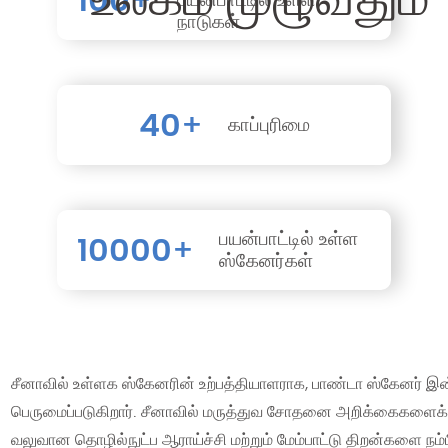
100
நாடுகள்
40
+
காப்புரிமை
பயன்பாட்டில் உள்ள
10000
+
ஸ்கேனர்கள்
சீனாவில் உள்ளக ஸ்கேனரின் உற்பத்தியாளராக, பாண்டா ஸ்கேனர் இன்ட
பெருமைப்படுகிறார். சீனாவில் மருத்துவ சோதனை அறிக்கைகளைக் 
வலுவான தொழில்நுட்ப ஆராய்ச்சி மற்றும் மேம்பாட்டு திறன்களை நம