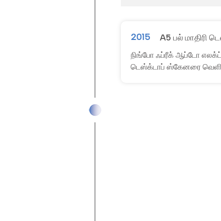
2015
A5 பல் மாதிரி டெ
நிங்போ ஃப்ரீக் ஆப்டோ எலக்ட்
டெஸ்க்டாப் ஸ்கேனரை வெளிய