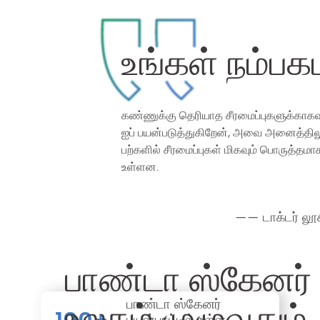
உங்கள் நம்பக
கண்ணுக்கு தெரியாத சீரமைப்புகளுக்காகவும
ஐப் பயன்படுத்துகிறேன், அவை அனைத்தில
பற்களில் சீரமைப்புகள் மிகவும் பொருத்தமா
உள்ளன.
—— டாக்டர் லூ
பாண்டா ஸ்கேனர்
பாண்டா ஸ்கேனர்
உலகம் முழுவதும்
+
பயன்பாட்டில் உள்ள