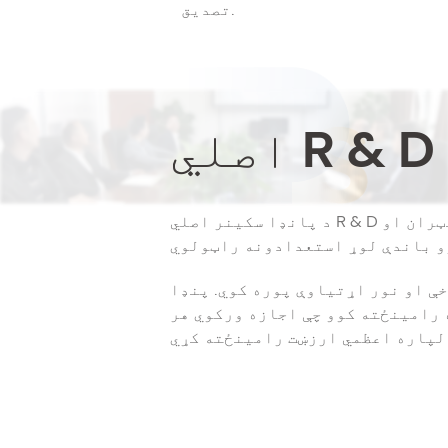
تصدیق.
د پانډا سکینر اصلي R & D ټیم فریکټ د 3 د څارنې له امله رامینځته کیږي، 11 ډاکټران او m ماسټرۍ. د قوي R & D ټیم د نظریه خواړو، النښو، کمپیوټرونو،
و باندې لوړ استعدادونه راټولوي
 نور اړتیاوې پوره کوي. پنډا P2 د
 رامینځته کوو چې اجازه ورکوي هر