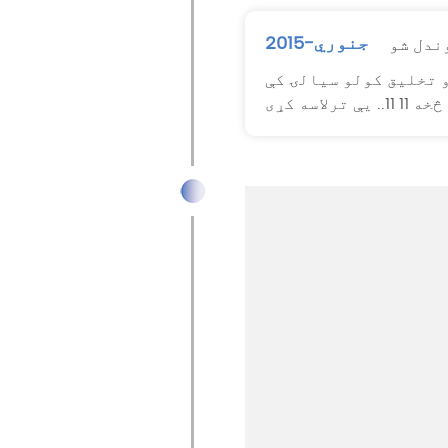
جنوري-2015
ندل شو
 تخلیق کولو سیالۍ کې