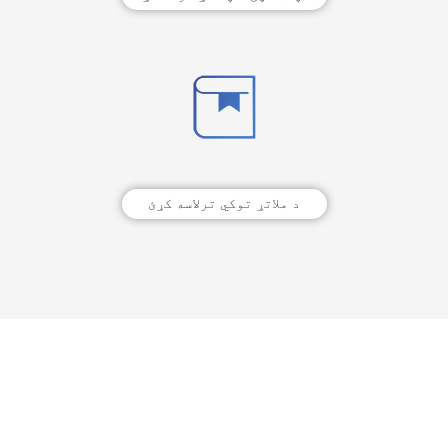
د ملاتړ توکي ترلاسه کړئ