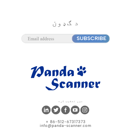
د ګډون
موږ تعقیب کړه
+ 86-512-67317373
info@panda-scanner.com