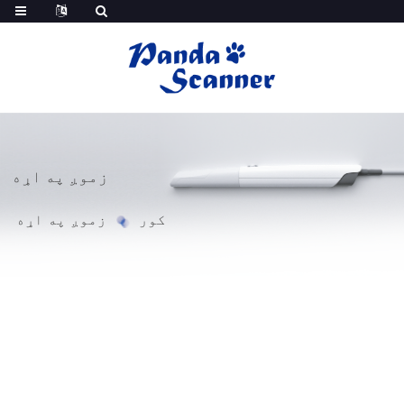
زموږ په اړه
کور
زموږ په اړه