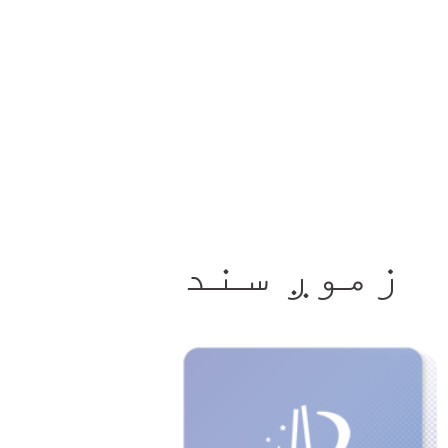
زموږ سند