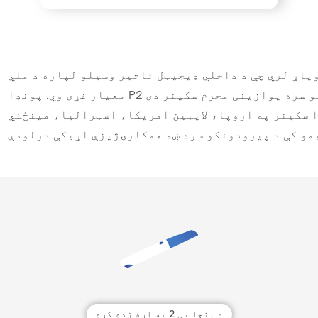
یاړ لري چې د داخلي ډیجیټل تاثیر وسیلو لپاره د ملي
 سکینر په اروپا، لایبین امریکا، اسټرالیا، مینځني
د پنجا پی 2 په اړه زده کړه