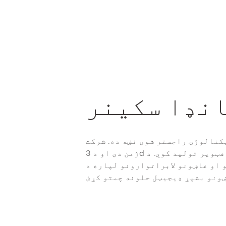
نډا سکینر
وژۍ راجستر شوی نښه ده. شرکت R & D ته
ژمن دی او د 3d ډیجیټل سکینرونو او اړوند سافټویر تولید کوي. د
او غاښونو لابراتوارونو لپاره د