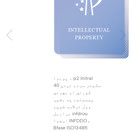
د پونډا p2 Initral
سکینر سره، نږدې 40
کورني او بهرني
پیټینټ، په بشپړ
ډول ترلاسه شوي،
برازیل infdrou
اسفډا INFDDO،
Bfase ISO13485