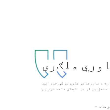
وري ملګری
زه د ناروغانو غاښونو کې خورا ښه
عادل یم او هم تاجان عادت شوي یم.
رهاد