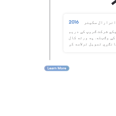
2016
انرارال سکینر
کي شرکت ګروپ کې دریم
کې وګټله. په ورته کال