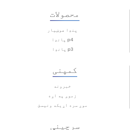
محصولات
پنډا هوښیار
پانډا p4
پانډا p3
کمپنی
خبرونه
زموږ په اړه
موږ سره اړیکه ونیسئ
سرچینې