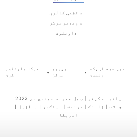
د قضیې ګالري
د ویډیو مرکز
ډاونلوډ
موږ سره اړیکه
د ویډیو
مرکز ډاونلوډ
ونیسئ
مرکز
کړئ
2023 پانډا سکینر | ټول حقونه خوندي دي
چنګت | زاانګ | سوزوف | نینګبو | برازیل |
امریکا