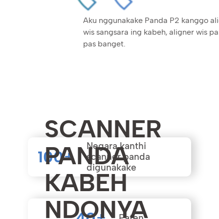
Aku nggunakake Panda P2 kanggo align
wis sangsara ing kabeh, aligner wis p
pas banget.
SCANNER
Negara kanthi
PANDA
100
+
scanner panda
digunakake
KABEH
NDONYA
40
+
Paten