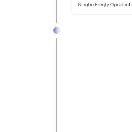
Ningbo Freqty Opoelectro