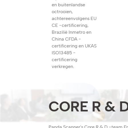
en buitenlandse
octrooien,
achtereenvolgens EU
CE -certificering,
Brazilië Inmetro en
China CFDA -
certificering en UKAS
ISO13485 -
certificering
verkregen.
CORE R & 
Panda Scanner's Core R & D -team Fre