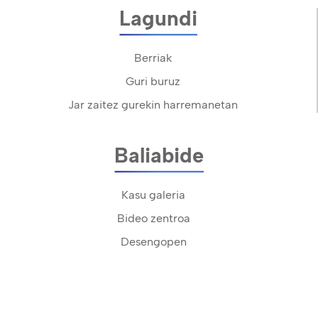
Lagundi
Berriak
Guri buruz
Jar zaitez gurekin harremanetan
Baliabide
Kasu galeria
Bideo zentroa
Desengopen