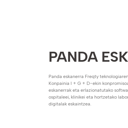
PANDA ES
Panda eskanerra Freqty teknologiaren
Konpainia I + G + D-ekin konpromisoa 
eskanerrak eta erlazionatutako softwa
ospitaleei, klinikei eta hortzetako la
digitalak eskaintzea.