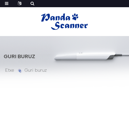
GURI BURUZ
Etxe
Guri buruz