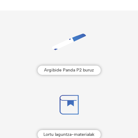
Argibide Panda P2 buruz
Lortu laguntza-materialak