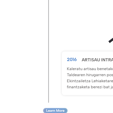
2016
ARTISAU INTR
Kaleratu artisau benetak
Taldearen hirugarren pos
Ekintzailetza Lehiaketare
finantzaketa berezi bat 