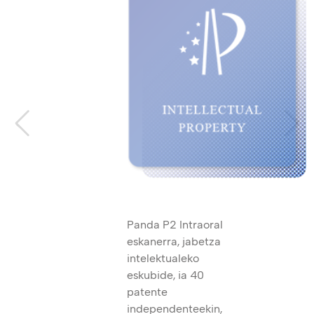
Panda P2 Intraoral
eskanerra, jabetza
intelektualeko
eskubide, ia 40
patente
independenteekin,