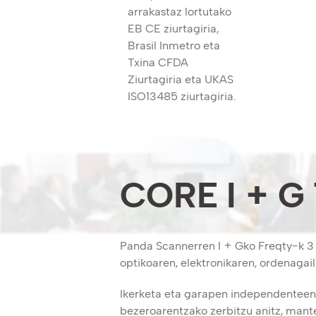
arrakastaz lortutako
EB CE ziurtagiria,
Brasil Inmetro eta
Txina CFDA
Ziurtagiria eta UKAS
ISO13485 ziurtagiria.
CORE I + G
Panda Scannerren I + Gko Freqty-k 3 d
optikoaren, elektronikaren, ordenagai
Ikerketa eta garapen independenteen 
bezeroarentzako zerbitzu anitz, mante