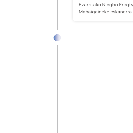
Ezarritako Ningbo Freqty
Mahaigaineko eskanerra 