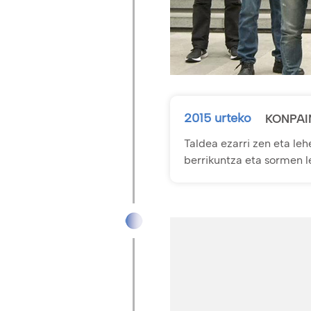
2015 urteko
KONPAI
Taldea ezarri zen eta le
berrikuntza eta sormen leh