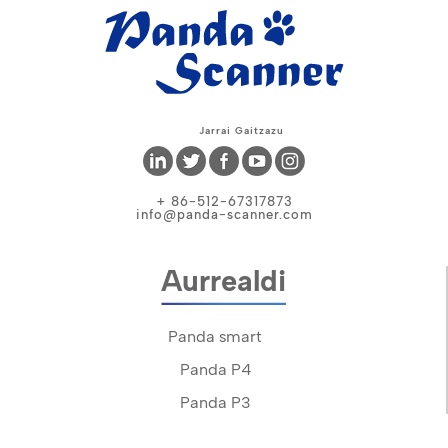
Jarrai Gaitzazu
+ 86-512-67317873
info@panda-scanner.com
Aurrealdi
Panda smart
Panda P4
Panda P3