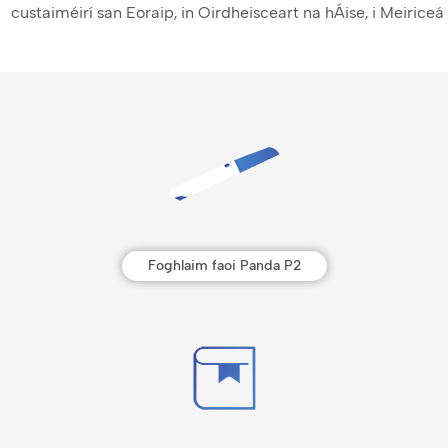
custaiméirí san Eoraip, in Oirdheisceart na hÁise, i Meiriceá 
Foghlaim faoi Panda P2