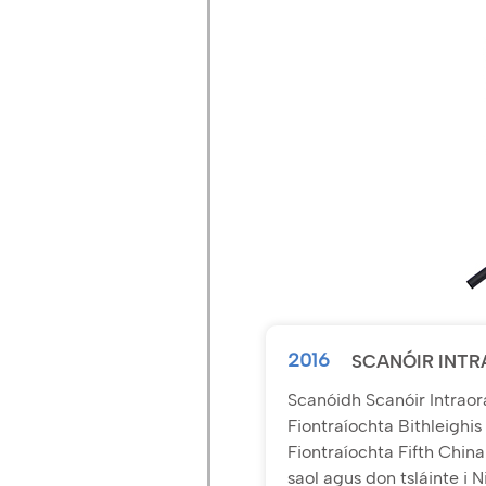
2016
SCANÓIR INTR
Scanóidh Scanóir Intraora
Fiontraíochta Bithleigh
Fiontraíochta Fifth China
saol agus don tsláinte i 