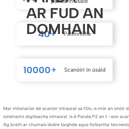
panda in úsáid
AR FUD AN
DOMHAIN
40
+
Paitinnithe
10000
+
Scanóirí in úsáid
Mar mhonaróir de scanóir intraoral sa tSín, is mór an onóir
ionstraimí digiteacha intraoral. Is é Panda P2 an t -aon scanó
Ag brath ar chumais láidre taighde agus forbartha teicneo