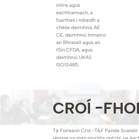
intíre agus
eachtrannach, a
fuarthas i ndiaidh a
chéile deimhniú AE
CE, deimhniú Inmetro
an Bhrasaíl agus an
tSín CFDA, agus
deimhniú UKAS
ISO13485.
CROÍ -FHO
Tá Foireann Croí -T&F Panda Scanóir fa
réimse na meicníochta optúla, na leictr