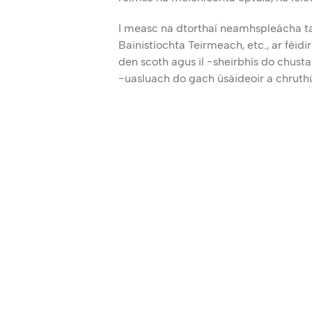
I measc na dtorthaí neamhspleácha ta
Bainistíochta Teirmeach, etc., ar féidi
den scoth agus il -sheirbhís do chusta
-uasluach do gach úsáideoir a chruth