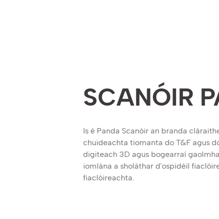
SCANÓIR 
Is é Panda Scanóir an branda cláraith
chuideachta tiomanta do T&F agus do
digiteach 3D agus bogearraí gaolmhar
iomlána a sholáthar d'ospidéil fiaclóir
fiaclóireachta.