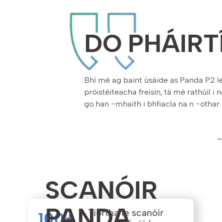
DO PHÁIRT
Bhí mé ag baint úsáide as Panda P2 l
próistéiteacha freisin, tá mé rathúil i
go han -mhaith i bhfiacla na n -othar
—
SCANÓIR
PANDA
Tíortha le scanóir
100
+