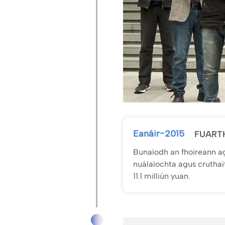
Eanáir-2015
FUART
Bunaíodh an fhoireann a
nuálaíochta agus cruthait
11.1 milliún yuan.