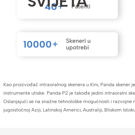
SVIJETA
40
+
Patenti
Skeneri u
10000
+
upotrebi
Kao proizvođač intraoralnog skenera u Kini, Panda skener j
instrumente utiske. Panda P2 je takođe jedini intraoralni sken
Oslanjajući se na snažne tehnološke mogućnosti i razvojne
jugoistočnoj Aziji, Latinskoj Americi, Australiji, Bliskom Isto