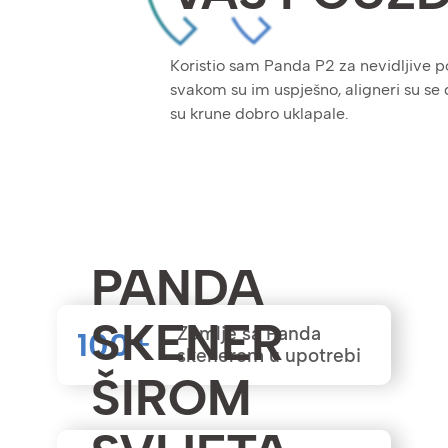
Koristio sam Panda P2 za nevidljive p
svakom su im uspješno, aligneri su se
su krune dobro uklapale.
PANDA
SKENER
Zemlje sa Panda
100
+
skenerom u upotrebi
ŠIROM