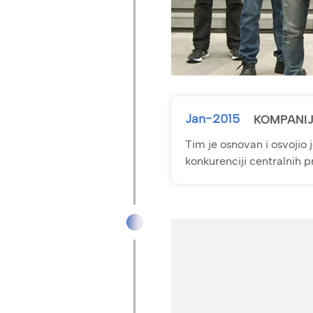
Jan-2015
KOMPANI
Tim je osnovan i osvojio 
konkurenciji centralnih p