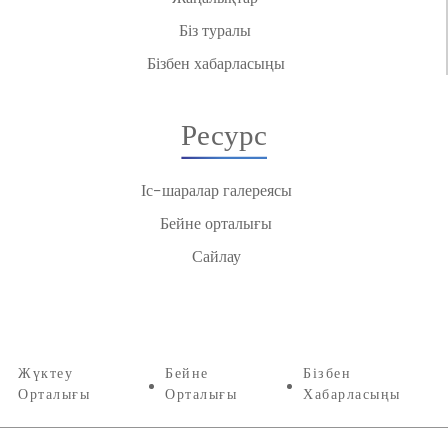
Біз туралы
Бізбен хабарласыңы
Ресурс
Іс-шаралар галереясы
Бейне орталығы
Сайлау
Жүктеу
Бейне
Бізбен
Орталығы
Орталығы
Хабарласыңы