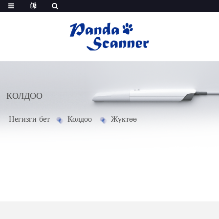
КОЛДОО
Негизги бет
Колдоо
Жүктөө