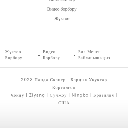
Видео борбору
Жүктөө
Жүктөө
Видео
Биз Менен
Борбору
Борбору
Байланышыңыз
2023 Панда Сканер | Бардык Укуктар
Корголгон
Чэнду | Ziyang | Сучжоу | Ningbo | Бразилия |
США