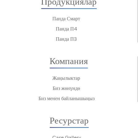
Продукциялар
Панда Смарт
Панда П4
Панда П3
Компания
Жаңылыктар
Биз жөнүндө
Биз менен байланышыңыз
Ресурстар
Case Gallery