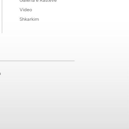
Galeria e Rasteve
Video
Shkarkim
a