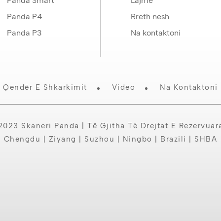
Panda Smart
Lajme
Panda P4
Rreth nesh
Panda P3
Na kontaktoni
Qendër E Shkarkimit
Video
Na Kontaktoni
2023 Skaneri Panda | Të Gjitha Të Drejtat E Rezervuar
Chengdu | Ziyang | Suzhou | Ningbo | Brazili | SHBA