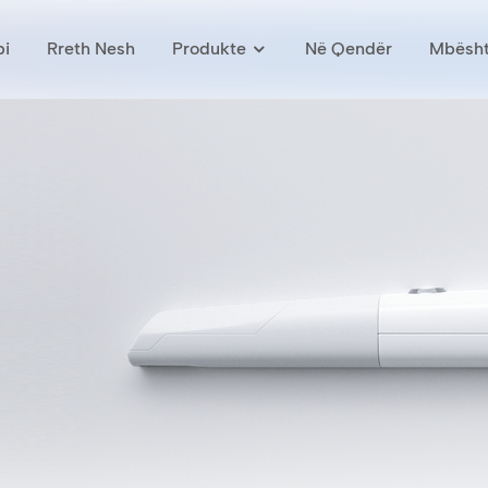
pi
Rreth Nesh
Produkte
Në Qendër
Mbësht