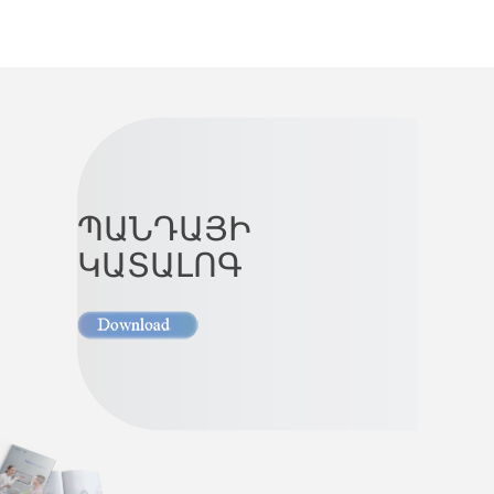
ՊԱՆԴԱՅԻ
ԿԱՏԱԼՈԳ