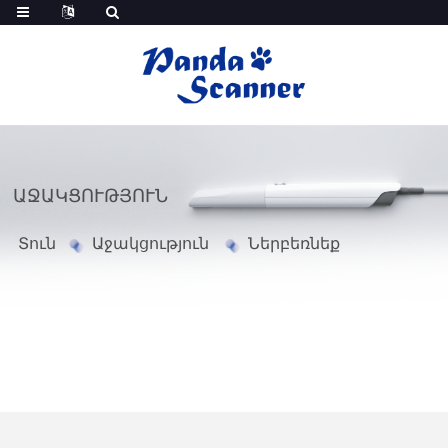
ԱՋԱԿՑՈՒԹՅՈՒՆ
Տուն
Աջակցություն
Ներբեռնեք