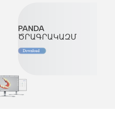
PANDA
ԾՐԱԳՐԱԿԱԶՄ