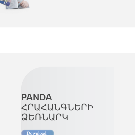
PANDA
ՀՐԱՀԱՆԳՆԵՐԻ
ՁԵՌՆԱՐԿ