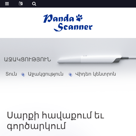
ԱՋԱԿՑՈՒԹՅՈՒՆ
Տուն
Աջակցություն
Վիդեո կենտրոն
Սարքի հավաքում եւ
գործարկում