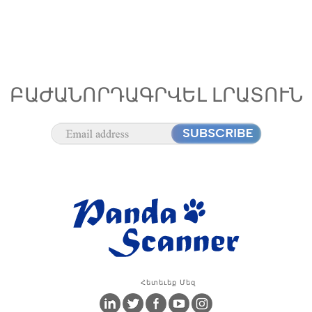
ԲԱԺԱՆՈՐԴԱԳՐՎԵԼ ԼՐԱՏՈՒՆ
Հետեւեք Մեզ