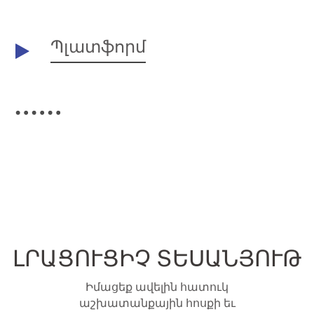
Պլատֆորմ
ԼՐԱՑՈՒՑԻՉ ՏԵՍԱՆՅՈՒԹ
Իմացեք ավելին հատուկ
աշխատանքային հոսքի եւ