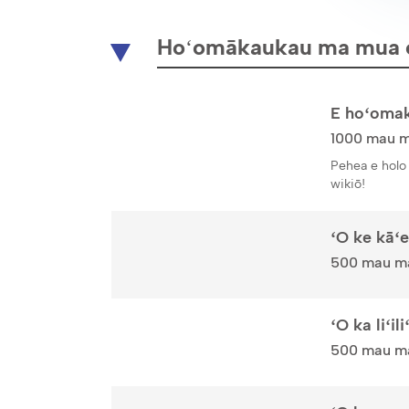
Hoʻomākaukau ma mua o
E hoʻomak
1000 mau ma
Pehea e holo 
wikiō!
ʻO ke kāʻ
500 mau man
ʻO ka liʻil
500 mau man