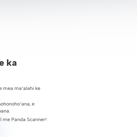
e ka
he mea maʻalahi ke
nohonohoʻana, e
hana.
tal me Panda Scanner!