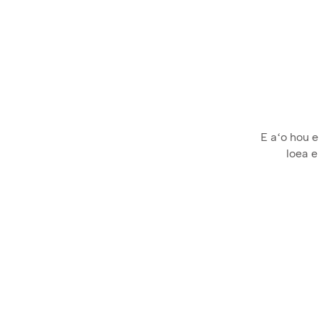
E aʻo hou e
loea 