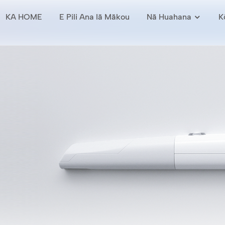
KA HOME
E Pili Ana Iā Mākou
Nā Huahana
K