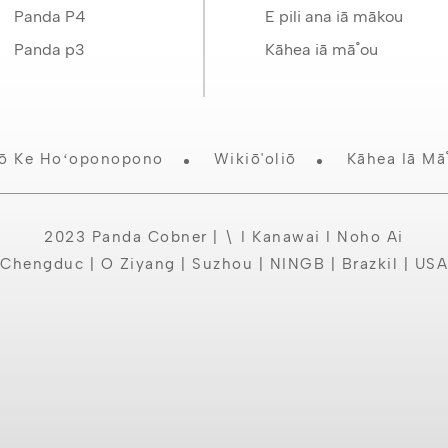
Panda P4
E pili ana iā mākou
Panda p3
Kāhea iā mā˚ou
nō Ke Hoʻoponopono
Wikiō'oliō
Kāhea Iā Mā
2023 Panda Cobner | \ I Kanawai I Noho Ai
Chengduc | O Ziyang | Suzhou | NINGB | Brazkil | USA