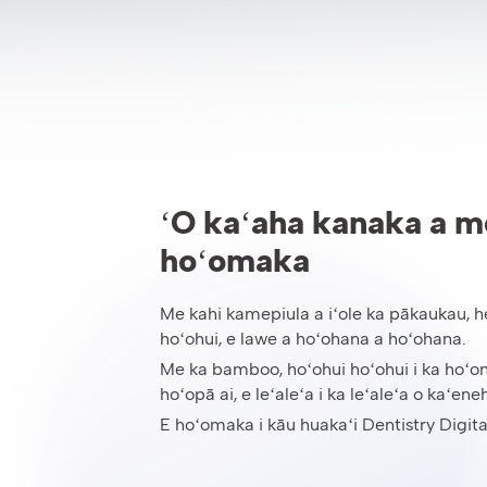
ʻO kaʻaha kanaka a m
hoʻomaka
Me kahi kamepiula a iʻole ka pākaukau, 
hoʻohui, e lawe a hoʻohana a hoʻohana.
Me ka bamboo, hoʻohui hoʻohui i ka hoʻo
hoʻopā ai, e leʻaleʻa i ka leʻaleʻa o kaʻene
E hoʻomaka i kāu huakaʻi Dentistry Digi