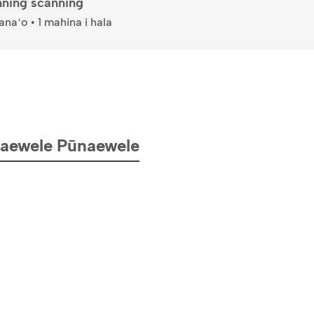
nning scanning
aʻo • 1 mahina i hala
aewele Pūnaewele