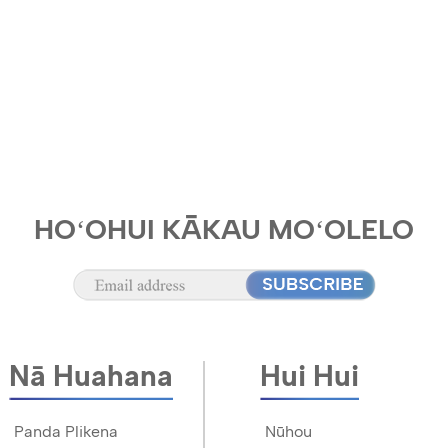
HOʻOHUI KĀKAU MOʻOLELO
Nā Huahana
Hui Hui
Panda Plikena
Nūhou