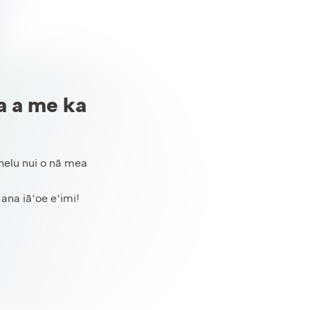
a a me ka
 helu nui o nā mea
 ana iāʻoe eʻimi!