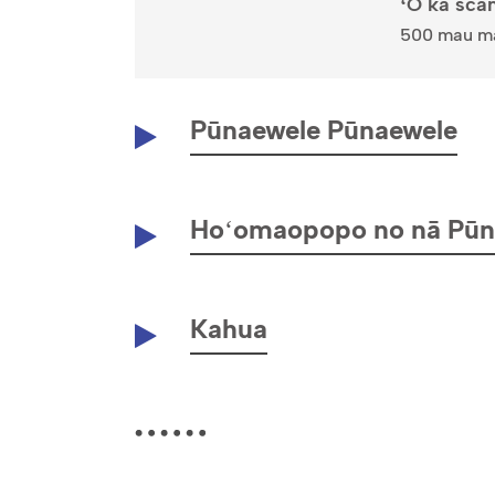
ʻO ka sca
500 mau man
Pūnaewele Pūnaewele
Hoʻomaopopo no nā Pūn
Kahua