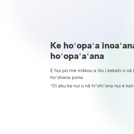
Ke hoʻopaʻa inoaʻan
hoʻopaʻaʻana
E hui pū me mākou a lilo i kekahi o nā
hoʻohana pona.
ʻOi aku ka nui o nā hiʻohiʻona nui e kali