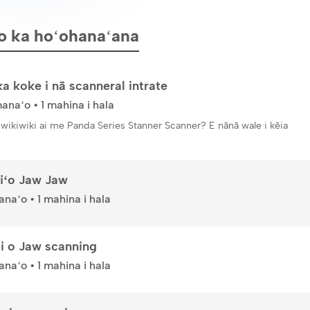
 ka hoʻohanaʻana
a koke i nā scanneral intrate
naʻo • 1 mahina i hala
wikiwiki ai me Panda Series Stanner Scanner? E nānā wale i kēia
eiʻo Jaw Jaw
aʻo • 1 mahina i hala
iʻi o Jaw scanning
aʻo • 1 mahina i hala