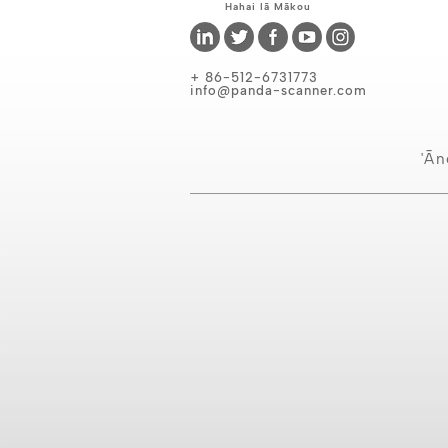
Hahai Iā Mākou
+ 86-512-6731773
info@panda-scanner.com
'Ā