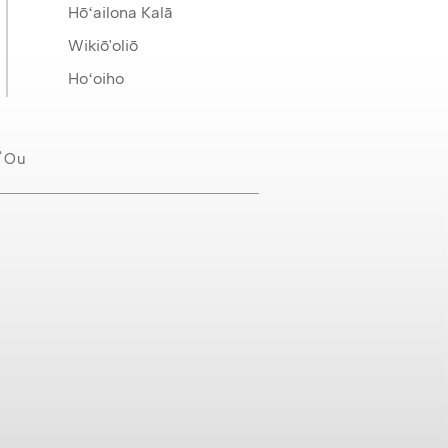
Hōʻailona Kalā
Wikiō'oliō
Hoʻoiho
˚ou