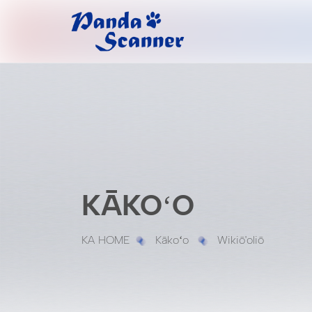
KĀKOʻO
KA HOME
Kākoʻo
Wikiō'oliō