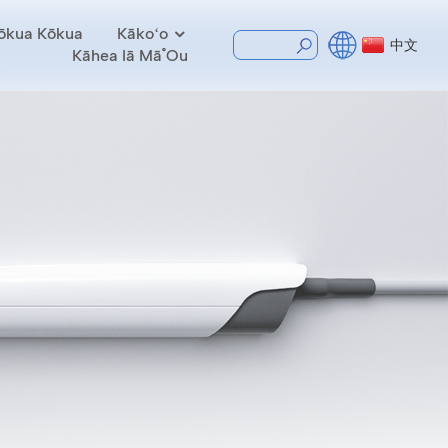
ōkua Kōkua
Kākoʻo
中文
Kāhea Iā Mā˚ou