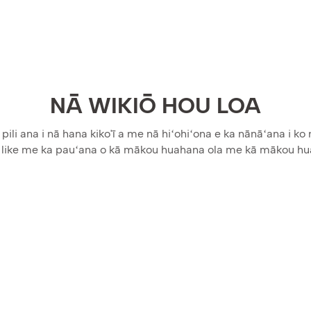
NĀ WIKIŌ HOU LOA
 pili ana i nā hana kiko'ī a me nā hiʻohiʻona e ka nānāʻana i 
e like me ka pauʻana o kā mākou huahana ola me kā mākou hu