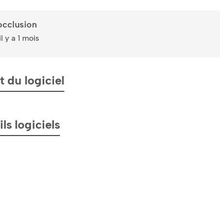
occlusion
l y a 1 mois
 du logiciel
ls logiciels