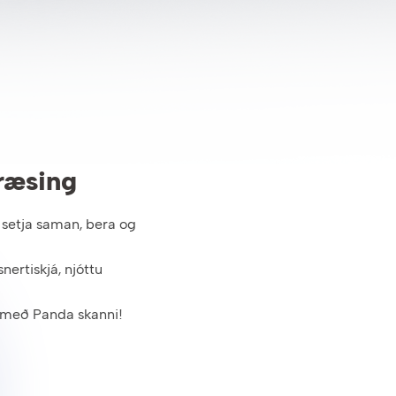
ræsing
 setja saman, bera og
rtiskjá, njóttu
 með Panda skanni!