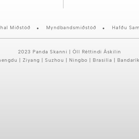
rhal Miðstöð
Myndbandsmiðstöð
Hafðu Sa
2023 Panda Skanni | Öll Réttindi Áskilin
engdu | Ziyang | Suzhou | Ningbo | Brasilía | Bandarí