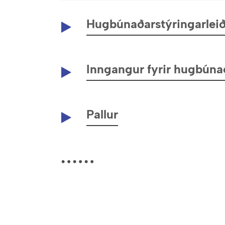
Hugbúnaðarstýringarleið
Inngangur fyrir hugbúna
Pallur