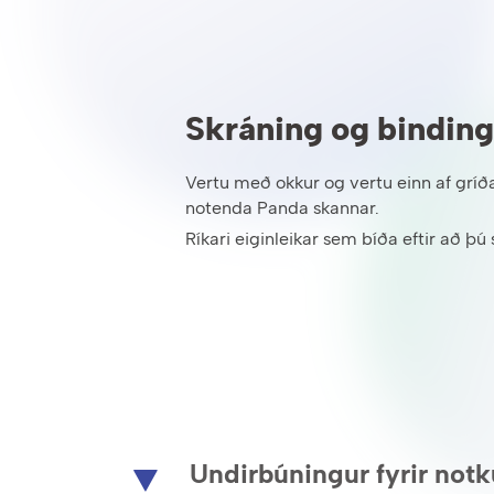
Skráning og binding
Vertu með okkur og vertu einn af gríð
notenda Panda skannar.
Ríkari eiginleikar sem bíða eftir að þú 
Undirbúningur fyrir not