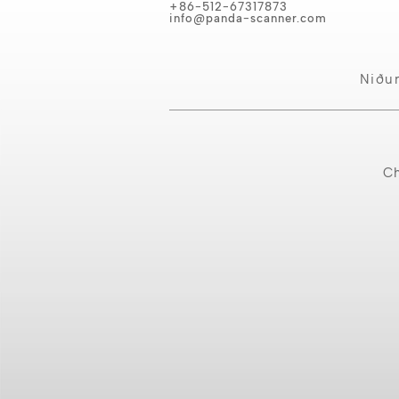
+86-512-67317873
info@panda-scanner.com
Niðu
Ch