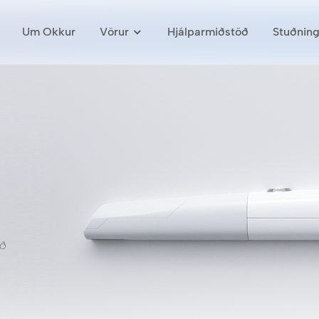
Um Okkur
Vörur
Hjálparmiðstöð
Stuðning
ð