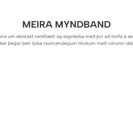
MEIRA MYNDBAND
ra um sérstakt verkflæði og eiginleika með því að horfa á s
kar þegar þeir ljúka raunverulegum tilvikum með vörunni okk