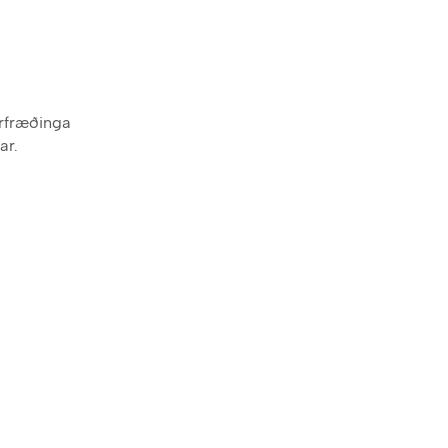
érfræðinga
ar.