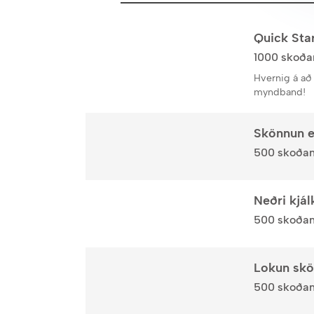
Quick Sta
1000 skoðan
Hvernig á að 
myndband!
Skönnun ef
500 skoðani
Neðri kjá
500 skoðani
Lokun sk
500 skoðani