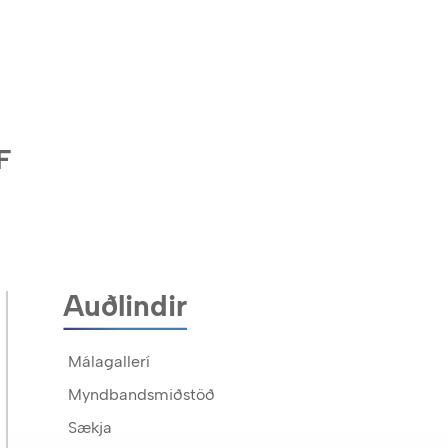
F
Auðlindir
Málagallerí
Myndbandsmiðstöð
Sækja