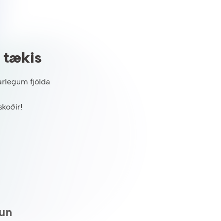
 tækis
arlegum fjölda
skoðir!
kun