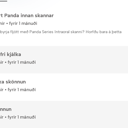
rt Panda innan skannar
ir • fyrir 1 mánuði
byrja fljótt með Panda Series Intraoral skanni? Horfðu bara á þetta
ri kjálka
r • fyrir 1 mánuði
lka skönnun
r • fyrir 1 mánuði
önnun
r • fyrir 1 mánuði