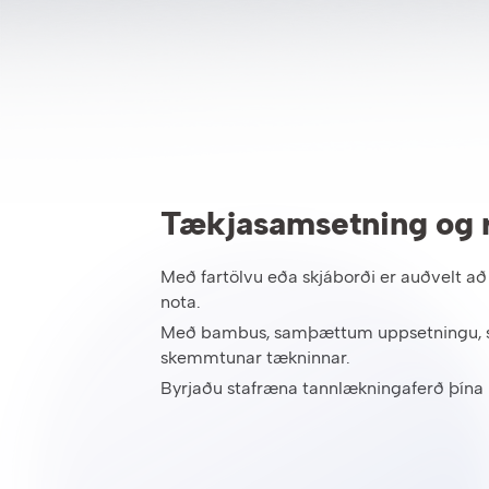
Tækjasamsetning og 
Með fartölvu eða skjáborði er auðvelt að
nota.
Með bambus, samþættum uppsetningu, sne
skemmtunar tækninnar.
Byrjaðu stafræna tannlækningaferð þína