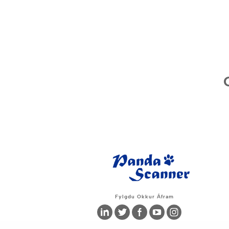
Fylgdu Okkur Áfram