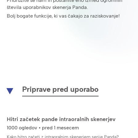
Pridružite se nam in postanite eno izmed ogromnih
števila uporabnikov skenerja Panda.
Bolj bogate funkcije, ki vas čakajo za raziskovanje!
Priprave pred uporabo
Hitri začetek pande intraoralnih skenerjev
1000 ogledov • pred 1 mesecem
Kako hitro začeti z intraoralnim skenerjem serije Panda?