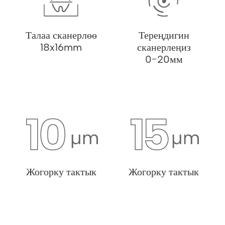
Талаа сканерлөө
Тереңдигин
18x16mm
сканерлеңиз
0-20мм
Жогорку тактык
Жогорку тактык