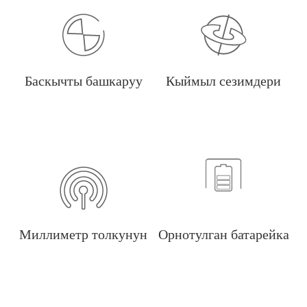
Баскычты башкаруу
Кыймыл сезимдери
Миллиметр толкунун
Орнотулган батарейка