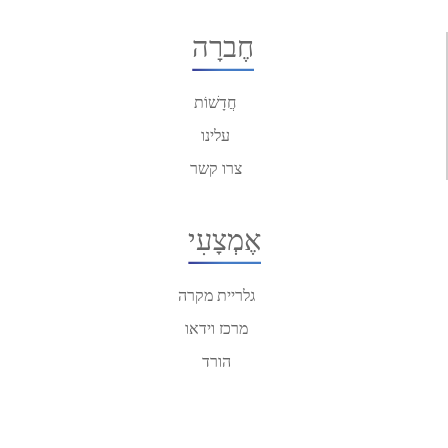
חֶברָה
חֲדָשׁוֹת
עלינו
צרו קשר
אֶמְצָעִי
גלריית מקרה
מרכז וידאו
הורד