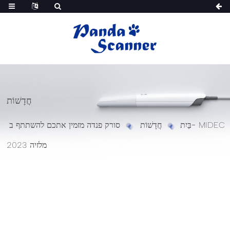
חֲדָשׁוֹת
בַּיִת
חֲדָשׁוֹת
סורק פנדה מזמין אתכם להשתתף ב- MIDEC
מלזיה 2023