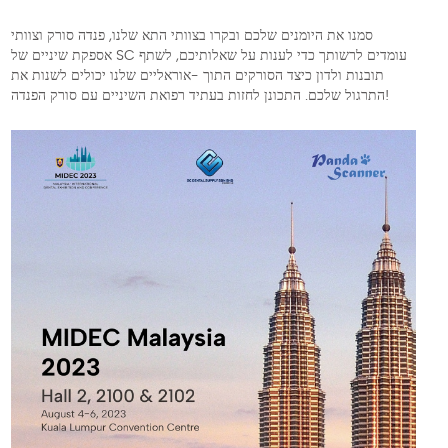
סמנו את היומנים שלכם ובקרו בצוותי התא שלנו, פנדה סורק וצוותי
אספקת שיניים של SC עומדים לרשותך כדי לענות על שאלותיכם, לשתף
תובנות ולדון כיצד הסורקים התוך -אוראליים שלנו יכולים לשנות את
התרגול שלכם. התכונן לחזות בעתיד רפואת השיניים עם סורק הפנדה!