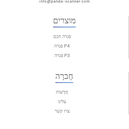
info@panda-scanner.com
מוצרים
פנדה חכם
פנדה P4
פנדה P3
חֶברָה
חֲדָשׁוֹת
עלינו
צרו קשר