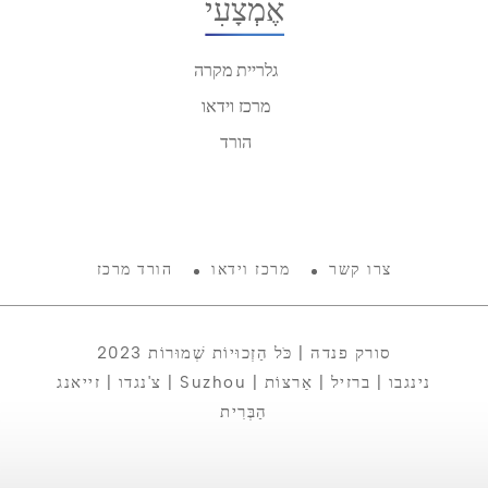
אֶמְצָעִי
גלריית מקרה
מרכז וידאו
הורד
צרו קשר
מרכז וידאו
הורד מרכז
2023 סורק פנדה | כֹּל הַזְכוּיוֹת שְׁמוּרוֹת
צ'נגדו | זייאנג | Suzhou | נינגבו | ברזיל | אַרצוֹת
הַבְּרִית