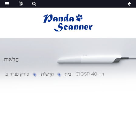
חֲדָשׁוֹת
סורק פנדה ב- CIOSP ה -40
בַּיִת
חֲדָשׁוֹת