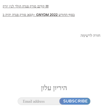
סורק פנדה הולך לניו יורק !!!
קוֹדֵם:
סורק פנדה יהיה ב- GNYDM 2022 בסוף החודש
הַבָּא:
חזרה לרשימה
היריון עלון