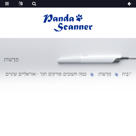
חֲדָשׁוֹת
כמה חשובים סורקים תוך -אוראליים שיניים?
בַּיִת
חֲדָשׁוֹת