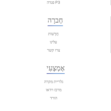
פנדה P3
חֶברָה
חֲדָשׁוֹת
עלינו
צרו קשר
אֶמְצָעִי
גלריית מקרה
מרכז וידאו
הורד