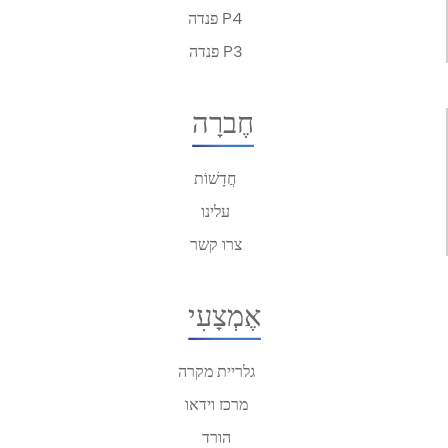
פנדה P4
פנדה P3
חֶברָה
חֲדָשׁוֹת
עלינו
צרו קשר
אֶמְצָעִי
גלריית מקרה
מרכז וידאו
הורד