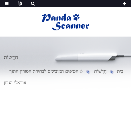
חֲדָשׁוֹת
בַּיִת
חֲדָשׁוֹת
6 הטיפים המובילים לבחירת הסורק התוך -
אוראלי הנכון