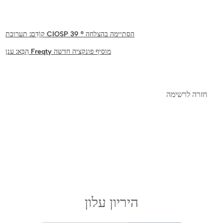
תערוכת CIOSP 39 ° הסתיימה בהצלחה
קוֹדֵם:
ענן Freqty מוסיף פונקציה חדשה
הַבָּא:
חזרה לרשימה
היריון עלון