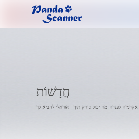
חֲדָשׁוֹת