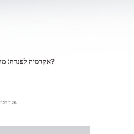
אקדמיה לפנדה: מה יכול סורק תוך -אוראלי להביא לך?
עבור המרפאה: יותר לקוחות, יעילות גבוהה יותר ורווחים גדולים יותר.