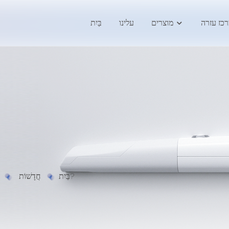
כז עזרה
מוצרים
עלינו
בַּיִת
אקדמיה לפנדה: מה יכול סורק תוך -אוראלי להביא לך?
בַּיִת
חֲדָשׁוֹת