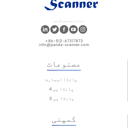
ہماری پیروی کریں
+86-512-67317873
info@panda-scanner.com
مصنوعات
پانڈا اسمارٹ
پانڈا پی 4
پانڈا پی 3
کمپنی