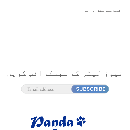
فہرست میں واپس
نیوز لیٹر کو سبسکرائب کریں