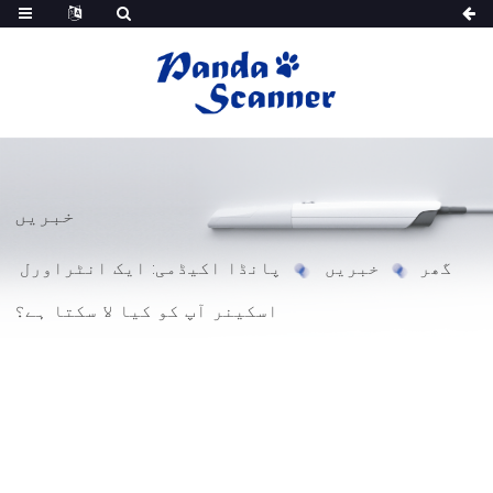
خبریں
گھر
خبریں
پانڈا اکیڈمی: ایک انٹراورل
اسکینر آپ کو کیا لا سکتا ہے؟