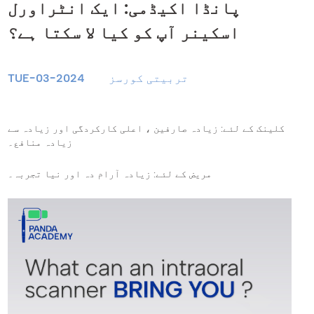
پانڈا اکیڈمی: ایک انٹراورل
اسکینر آپ کو کیا لا سکتا ہے؟
تربیتی کورسز
TUE-03-2024
کلینک کے لئے: زیادہ صارفین ، اعلی کارکردگی اور زیادہ سے
زیادہ منافع۔
مریض کے لئے: زیادہ آرام دہ اور نیا تجربہ۔