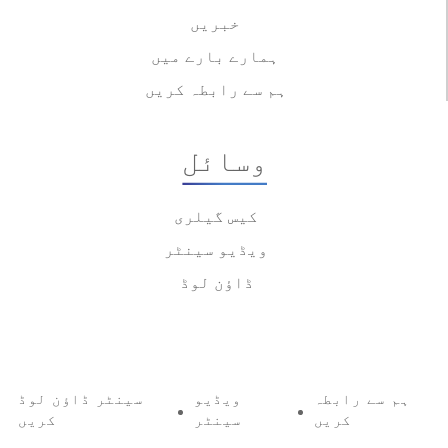
خبریں
ہمارے بارے میں
ہم سے رابطہ کریں
وسائل
کیس گیلری
ویڈیو سینٹر
ڈاؤن لوڈ
ہم سے رابطہ
ویڈیو
سینٹر ڈاؤن لوڈ
کریں
سینٹر
کریں