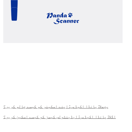
پچھلا:
پانڈا اکیڈمی: اپنے اسکینر کو کیسے چالو کریں؟
اگلا:
پانڈا اکیڈمی: ایڈینٹولس کیسز کو کیسے اسکین کریں؟