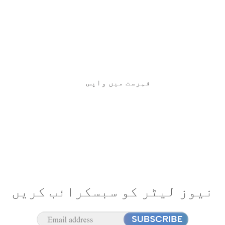
فہرست میں واپس
نیوز لیٹر کو سبسکرائب کریں