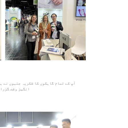
آپ کے تمام گاہکوں کا شکریہ جنہوں نے ہ
انگیز وقت گزرا 