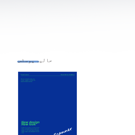
حالیہ پوسٹس