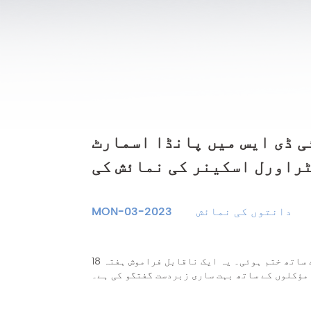
ی ڈی ایس میں پانڈا اسمارٹ
راورل اسکینر کی نمائش کی
دانتوں کی نمائش
MON-03-2023
18 مارچ ، 2023 کو ، 5 دن کی آئی ڈی کامیابی کے ساتھ ختم ہوئی۔ یہ ایک ناقابل فراموش ہفتہ
 مؤکلوں کے ساتھ بہت ساری زبردست گفتگو کی ہے۔