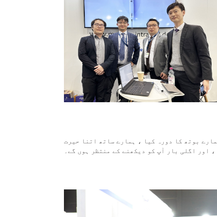
مارے بوتھ کا دورہ کیا ، ہمارے ساتھ اتنا حیرت
، اور اگلی بار آپ کو دیکھنے کے منتظر ہوں گے۔