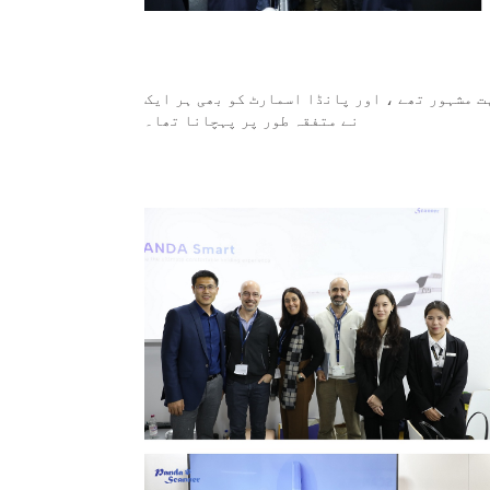
ت مشہور تھے ، اور پانڈا اسمارٹ کو بھی ہر ایک
نے متفقہ طور پر پہچانا تھا۔