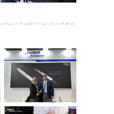
نمائش کے دوران ، پانڈا سکینر کے دو بوتھ بہ