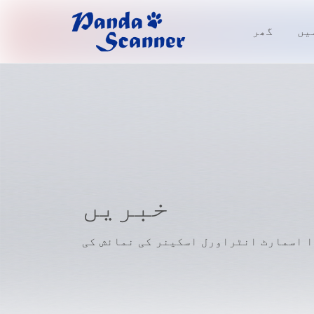
یں
گھر
خبریں
ا اسمارٹ انٹراورل اسکینر کی نمائش کی