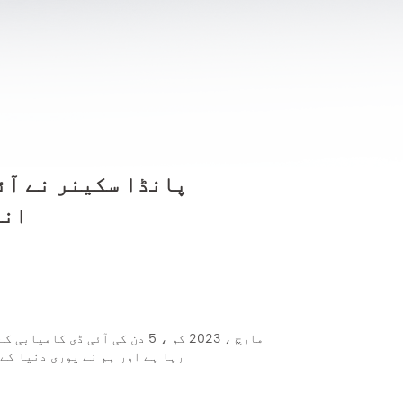
پانڈا سکینر نے آئ
انٹ
رہا ہے اور ہم نے پوری دنیا کے