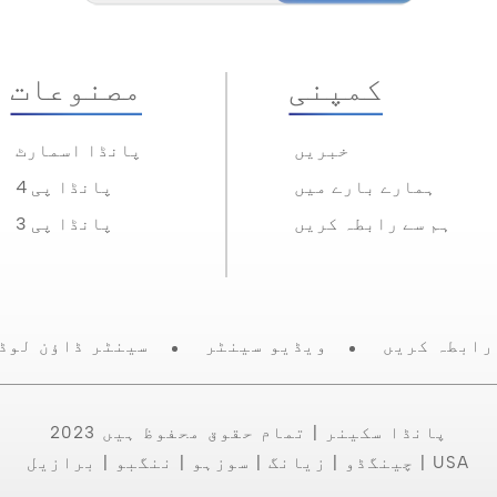
کمپنی
مصنوعات
خبریں
پانڈا اسمارٹ
ہمارے بارے میں
پانڈا پی 4
ہم سے رابطہ کریں
پانڈا پی 3
رابطہ کریں
ویڈیو سینٹر
سینٹر ڈاؤن لوڈ
2023 پانڈا سکینر | تمام حقوق محفوظ ہیں
چینگڈو | زیانگ | سوزہو | ننگبو | برازیل | USA