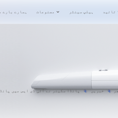
تائید
ہیلپ سینٹر
مصنوعات
ہمارے بارے م
ر
خبریں
پانڈا سکینر نے آئی ڈی ایس میں پانڈ