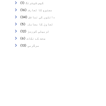
کیس شیئرنگ (1)
مصنوع کا تعارف (16)
دانتوں کی نمائش (34)
تعاون کا معاملہ (5)
تربیتی کورسز (12)
صحت کے نکات (6)
سرگرمی (13)