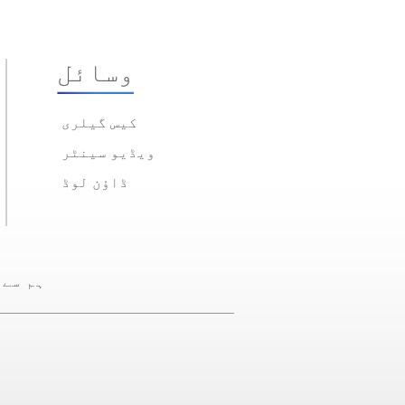
وسائل
کیس گیلری
ویڈیو سینٹر
ڈاؤن لوڈ
ہم سے 