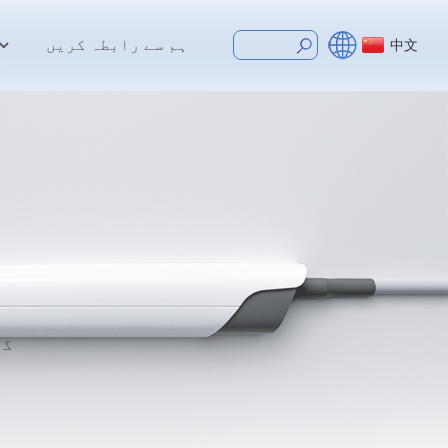
ہم سے رابطہ کریں
中文
گھ