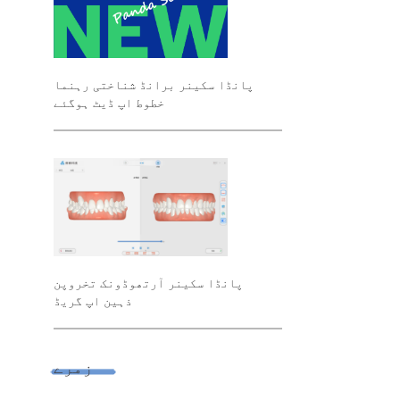
پانڈا سکینر برانڈ شناختی رہنما
خطوط اپ ڈیٹ ہوگئے
پانڈا سکینر آرتھوڈونک تخروپن
ذہین اپ گریڈ
زمرے