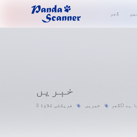
یں
گھر
خبریں
رتا ہے
گھر
خبریں