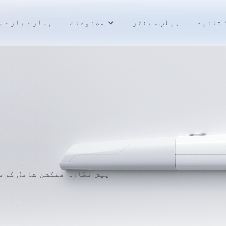
تائید
ہیلپ سینٹر
مصنوعات
ہمارے بارے م
فریکٹی کلاؤڈ 3D پیش نظارہ فنکشن شامل ک