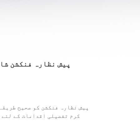
فریکٹی کلاؤڈ 3D پیش نظارہ فنک
کرم تفصیلی اقدامات کے لئے 