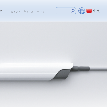
ہم سے رابطہ کریں
中文