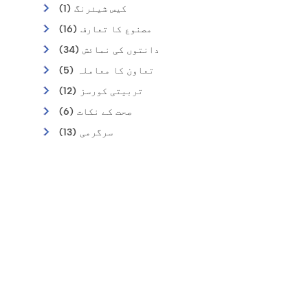
کیس شیئرنگ (1)
مصنوع کا تعارف (16)
دانتوں کی نمائش (34)
تعاون کا معاملہ (5)
تربیتی کورسز (12)
صحت کے نکات (6)
سرگرمی (13)