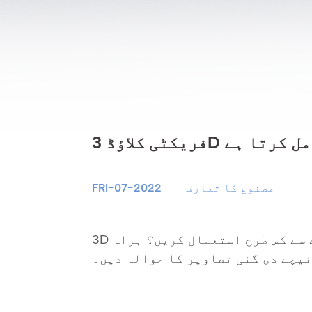
شن شامل کرتا ہے
مصنوع کا تعارف
FRI-07-2022
3D پیش نظارہ فنکشن کو صحیح طریقے سے کس طرح استعمال کریں؟ براہ
نیچے دی گئی تصاویر کا حوالہ دیں۔