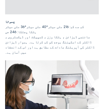
چھوٹا
کم سے کم: 216 ملی میٹر*40 ملی میٹر*36 ملی میٹر
ہلکا پھلکا: 246 جی
سائنسی ڈیزائن ، ہلکا وزن ، کمپیکٹ اور ڈیکسٹروس ،
ڈاکٹر کے اسکیننگ بوجھ کو کم کرتا ہے۔ ہموار ڈیزائن
ڈاکٹر کی آپریٹنگ عادات کے مطابق ہے اور اس کے انعقاد
میں آسان ہے۔