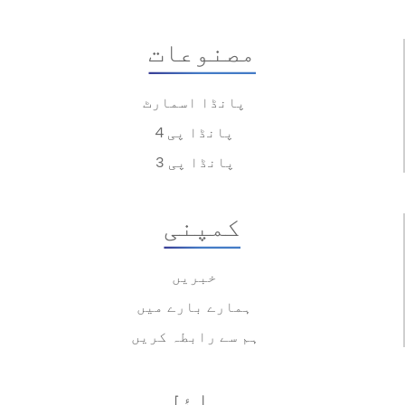
مصنوعات
پانڈا اسمارٹ
پانڈا پی 4
پانڈا پی 3
کمپنی
خبریں
ہمارے بارے میں
ہم سے رابطہ کریں
وسائل