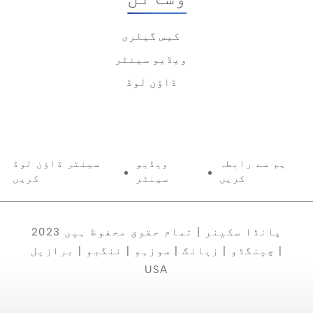
کیس گیلری
ویڈیو سینٹر
ڈاؤن لوڈ
ہم سے رابطہ
ویڈیو
سینٹر ڈاؤن لوڈ
کریں
سینٹر
کریں
2023 پانڈا سکینر | تمام حقوق محفوظ ہیں
چینگڈو | زیانگ | سوزہو | ننگبو | برازیل |
USA