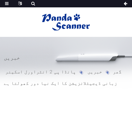
خبریں
گھر
خبریں
پانڈا پی 2 انٹراورل اسکینر
زبانی ڈیجیٹلائزیشن کا ایک نیا دور کھولتا ہے