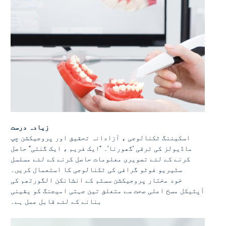
زیادہ درست
اسکیننگ ٹکنالوجی ، آزادانہ تحقیق اور پروجیکشن چپ
ماڈیولز کی ترقی 'گھورنا'۔ "ایک فریم ، ایک گنتی" حاصل
کرنے کے لئے تصویری معلومات حاصل کرنے کے لئے مسلسل
سٹیریو فوٹو گرافی کی ٹکنالوجی کا استعمال کریں۔
خود مختار پروجیکشن سسٹم کے انشانکن الگورتھم کی
آپٹیکل مسخ اعلی صحت سے متعلق تین جہتی امیجنگ کو یقینی
بنانے کے لئے قابل عمل ہے۔