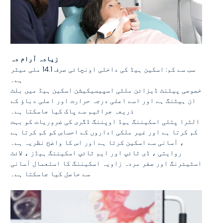
زیادہ آرام دہ
سب سے کم: اسکین ہیڈ کی داخلی اونچائی صرف 14.1 ملی میٹر
ہے۔
خصوصی پیٹنٹ ڈیزائن ملٹی اسپیسیکیشن اسکین ہیڈ میں بلٹ
ان ہیٹنگ ہے اور اسے اعلی درجہ حرارت اور اعلی دباؤ کے
ذریعہ جراثیم سے پاک کیا جاسکتا ہے۔
الٹرا پتلی اسکیننگ ہیڈ اوپننگ ڈگری کی ضروریات کو بہت
کم کرتا ہے اور غیر ملکی اداروں کے احساس کو کم کرتا ہے
، آسانی سے اسکین کرتا ہے اور اس کا واضح نظریہ ہے۔
روایتی ، ڈی ٹائپ اور ایم ٹائپ اسکیننگ ہیڈز ، لائٹ
اسٹیئرنگ اور صفر مردہ زاویہ اسکیننگ کا استعمال آسانی
سے حاصل کیا جاسکتا ہے۔