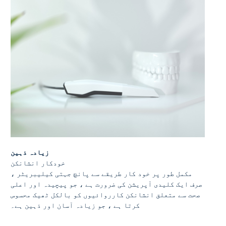
زیادہ ذہین
خودکار انشانکن
مکمل طور پر خود کار طریقے سے پانچ جہتی کیلیبریٹر ،
صرف ایک کلیدی آپریشن کی ضرورت ہے ، جو پیچیدہ اور اعلی
صحت سے متعلق انشانکن کارروائیوں کو بالکل ٹھیک محسوس
کرتا ہے ، جو زیادہ آسان اور ذہین ہے۔