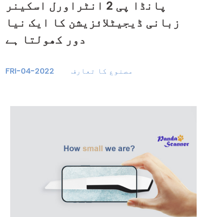
پانڈا پی 2 انٹراورل اسکینر
زبانی ڈیجیٹلائزیشن کا ایک نیا
دور کھولتا ہے
مصنوع کا تعارف
FRI-04-2022