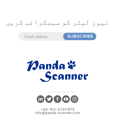
نیوز لیٹر کو سبسکرائب کریں
ہماری پیروی کریں
+86-512-67317873
info@panda-scanner.com