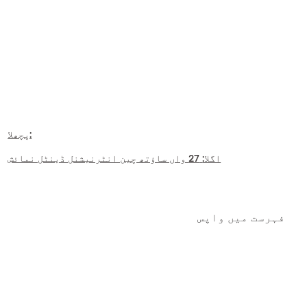
پچھلا:
اگلا:
27 واں ساؤتھ چین انٹرنیشنل ڈینٹل نمائش
فہرست میں واپس