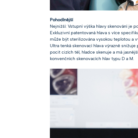
Pohodlnější
Nejnižší: Vstupní výška hlavy skenování je p
Exkluzivní patentovaná hlava s více specifi
může být sterilizována vysokou teplotou a 
Ultra tenká skenovací hlava výrazně snižuje
pocit cizích těl, hladce skenuje a má jasně
konvenčních skenovacích hlav typu D a M.