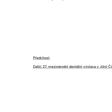
Předchozí:
Další:
27. mezinárodní dentální výstava v Jižní Č