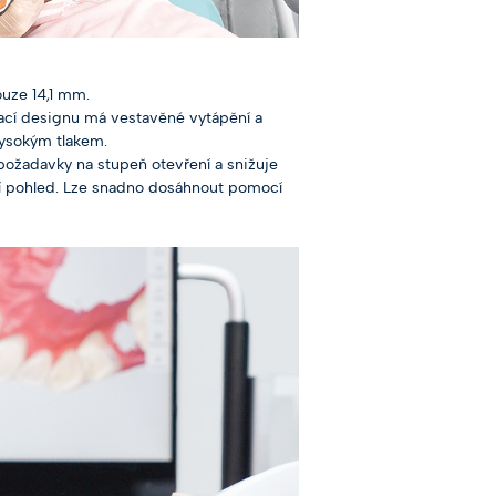
ouze 14,1 mm.
kací designu má vestavěné vytápění a
vysokým tlakem.
 požadavky na stupeň otevření a snižuje
jší pohled. Lze snadno dosáhnout pomocí