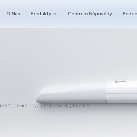
O Nás
Produkty
Centrum Nápovědy
Podpo
da P2 otevírá novou éru ústní digitalizace