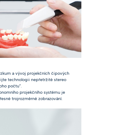
 výzkum a vývoj projekčních čipových
jte technologii nepřetržité stereo
oho počtu“.
utonomního projekčního systému je
přesné trojrozměrné zobrazování.