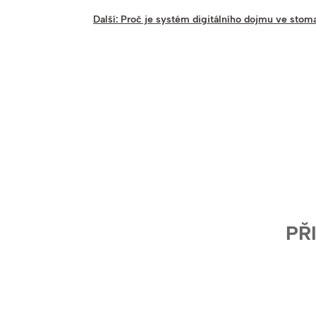
Další:
Proč je systém digitálního dojmu ve stom
PŘ