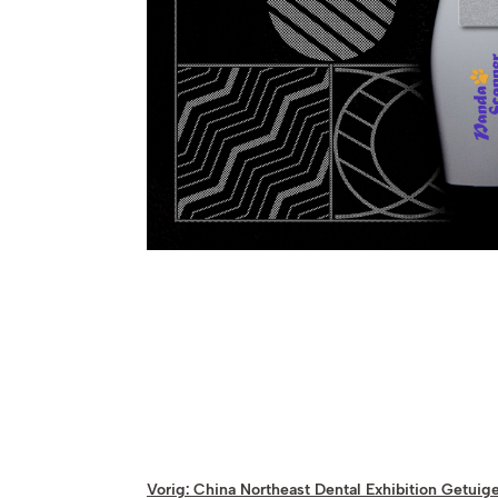
Vorig:
China Northeast Dental Exhibition Getui