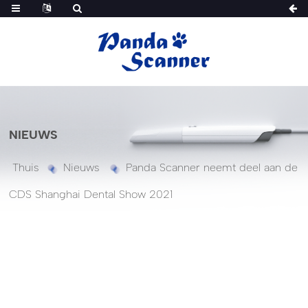
NIEUWS
Thuis
Nieuws
Panda Scanner neemt deel aan de
CDS Shanghai Dental Show 2021