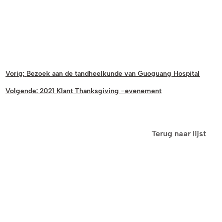
Vorig:
Bezoek aan de tandheelkunde van Guoguang Hospital
Volgende:
2021 Klant Thanksgiving -evenement
Terug naar lijst