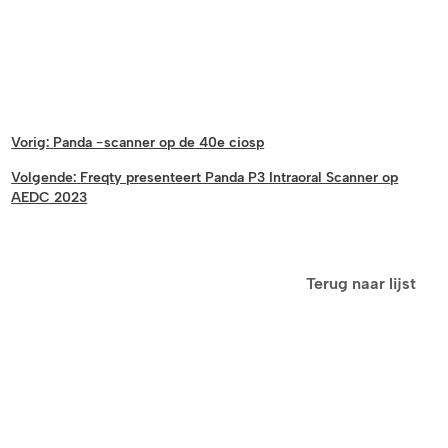
Vorig:
Panda -scanner op de 40e ciosp
Volgende:
Freqty presenteert Panda P3 Intraoral Scanner op
AEDC 2023
Terug naar lijst