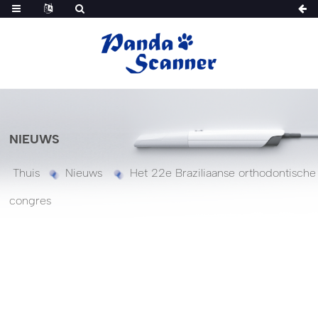
NIEUWS
Thuis
Nieuws
Het 22e Braziliaanse orthodontische
congres