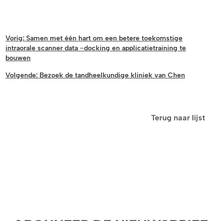
Vorig:
Samen met één hart om een ​​betere toekomstige
intraorale scanner data -docking en applicatietraining te
bouwen
Volgende:
Bezoek de tandheelkundige kliniek van Chen
Terug naar lijst