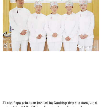
Ti tẹlẹ:
Papọ pẹlu ọkan kan lati kọ Docking data ti o dara julọ ti