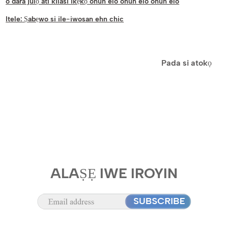
o dara julọ ati kilasi ikẹkọ ohun elo ohun elo ohun elo
Itele:
Ṣabẹwo si ile-iwosan ehn chic
Pada si atokọ
ALAṢẸ IWE IROYIN