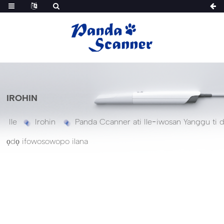
IROHIN
Ile
Irohin
Panda Ccanner ati Ile-iwosan Yanggu ti 
ọdọ ifowosowopo ilana