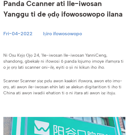
Panda Ccanner ati Ile-iwosan
Yanggu ti de ọdọ ifowosowopo ilana
Fri-04-2022
Iṣiro ifowosowopo
Ni Oṣu Kẹjọ Ọjọ 24, 'Ile-iwosan Ile-iwosan YanniCeng,
shandong, gbekalẹ ni ifowosi 6 panda lojumọ imoye ifamọra ti
o jẹ ọrọ lati scanner oni-ilẹ, eyiti o ṣii ni kikun iho iho.
Scanner Scanner ṣiṣẹ pẹlu awọn kaakiri ifọwọra, awọn eto imọ-
ẹrọ, ati awọn ile-iwosan ehín lati ṣe alekun digitarition ti iho ti
China ati awọn iwadii ehation ti o ni itara ati awọn iṣẹ itọju.