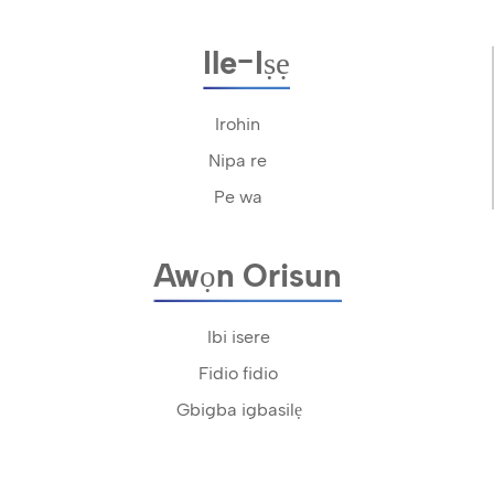
Ile-Iṣẹ
Irohin
Nipa re
Pe wa
Awọn Orisun
Ibi isere
Fidio fidio
Gbigba igbasilẹ