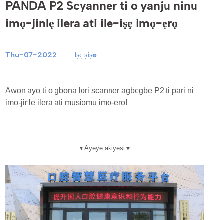
PANDA P2 Scyanner ti o yanju ninu
imọ-jinlẹ ilera ati ile-iṣẹ imọ-ẹrọ
Thu-07-2022
Iṣẹ ṣiṣe
Awọn ayọ ti o gbona lori scanner agbegbe P2 ti pari ni
imọ-jinlẹ ilera ati musiọmu imọ-ẹrọ!
▼
Ayẹyẹ akiyesi
▼