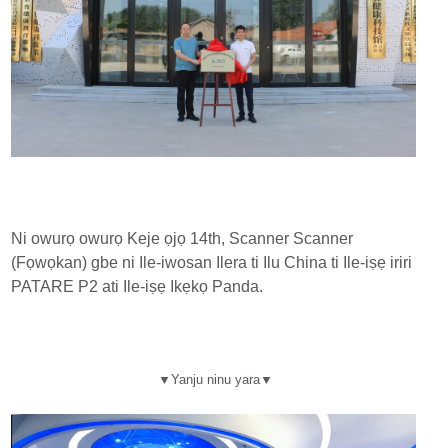
Ni owurọ owurọ Keje ọjọ 14th, Scanner Scanner
(Fọwọkan) gbe ni Ile-iwosan Ilera ti Ilu China ti Ile-iṣẹ iriri
PATARE P2 ati Ile-iṣẹ Ikẹkọ Panda.
▼
Yanju ninu yara
▼