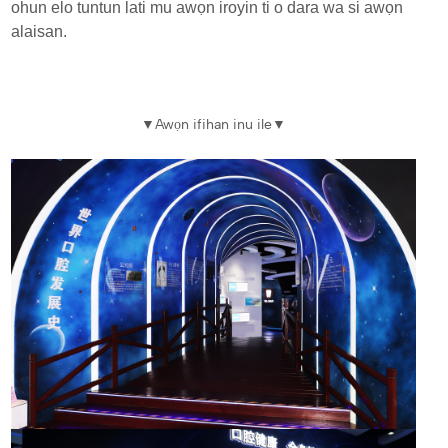
ohun elo tuntun lati mu awọn iroyin ti o dara wa si awọn
alaisan.
▼
Awọn ifihan inu ile
▼