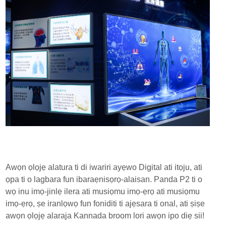
Awọn ọlọjẹ alatura ti di iwariri ayẹwo Digital ati itọju, ati
ọpa ti o lagbara fun ibaraẹnisọrọ-alaisan. Panda P2 ti o
wọ inu imọ-jinlẹ ilera ati musiọmu imọ-ẹrọ ati musiọmu
imọ-ẹrọ, ṣe iranlọwọ fun foniditi ti ajẹsara ti onal, ati ṣiṣe
awọn ọlọjẹ alaraja Kannada broom lori awọn ipo diẹ sii!