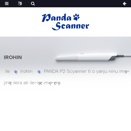
IROHIN
Ile
Irohin
PANDA P2 Scyanner ti o yanju ninu imọ-
jinlẹ ilera ati ile-iṣẹ imọ-ẹrọ