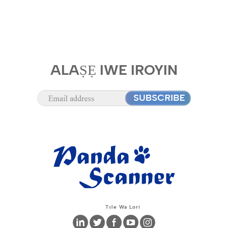
ALAṢẸ IWE IROYIN
Tẹle Wa Lori