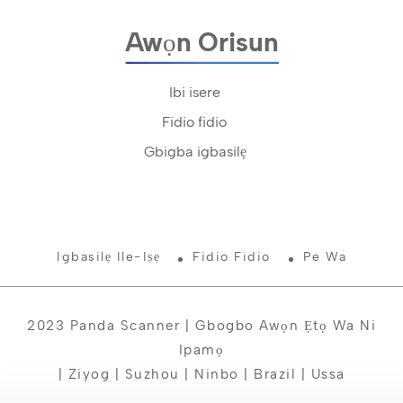
Awọn Orisun
Ibi isere
Fidio fidio
Gbigba igbasilẹ
Igbasilẹ Ile-Iṣẹ
Fidio Fidio
Pe Wa
2023 Panda Scanner | Gbogbo Awọn Ẹtọ Wa Ni
Ipamọ
| Ziyog | Suzhou | Ninbo | Brazil | Ussa