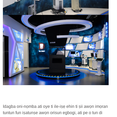
Idagba oni-nọmba ati oye ti ile-iṣẹ ehin ti ṣii awọn imọran
tuntun fun iṣatunṣe awọn orisun egbogi, ati pe o tun di