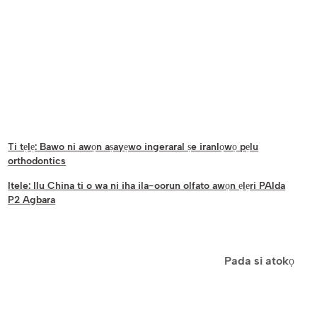
Ti tẹlẹ:
Bawo ni awọn aṣayẹwo ingeraral ṣe iranlọwọ pẹlu
orthodontics
Itele:
Ilu China ti o wa ni iha ila-oorun olfato awọn ẹlẹri PAlda
P2 Agbara
Pada si atokọ