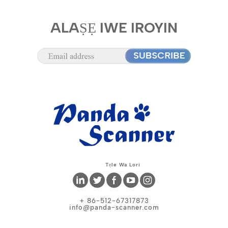
ALAṢẸ IWE IROYIN
Tẹle Wa Lori
+ 86-512-67317873
info@panda-scanner.com