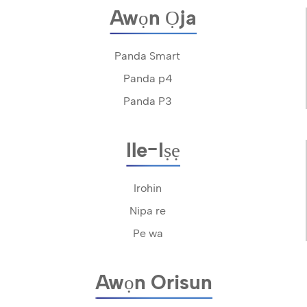
Awọn Ọja
Panda Smart
Panda p4
Panda P3
Ile-Iṣẹ
Irohin
Nipa re
Pe wa
Awọn Orisun