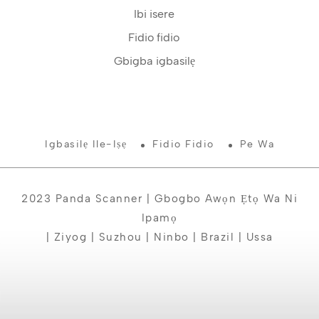
Ibi isere
Fidio fidio
Gbigba igbasilẹ
Igbasilẹ Ile-Iṣẹ
Fidio Fidio
Pe Wa
2023 Panda Scanner | Gbogbo Awọn Ẹtọ Wa Ni
Ipamọ
| Ziyog | Suzhou | Ninbo | Brazil | Ussa