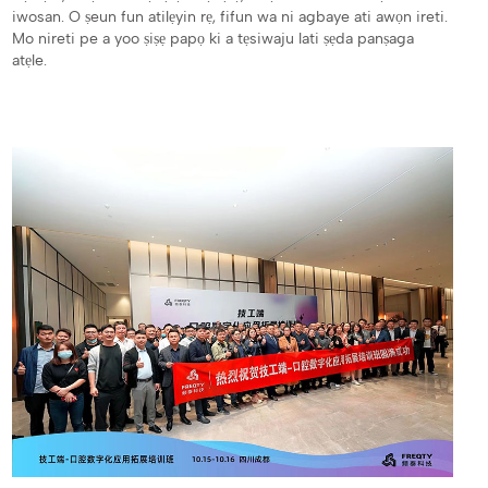
iwosan. O ṣeun fun atilẹyin rẹ, fifun wa ni agbaye ati awọn ireti.
Mo nireti pe a yoo ṣiṣẹ papọ ki a tẹsiwaju lati ṣẹda panṣaga
atẹle.