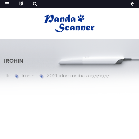
IROHIN
Ile
Irohin
2021 iduro onibara iṣẹlẹ iṣẹlẹ