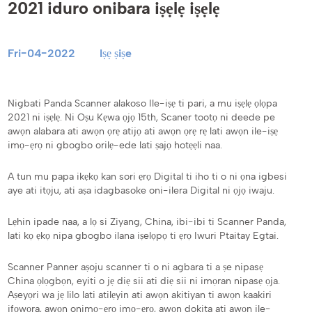
2021 iduro onibara iṣẹlẹ iṣẹlẹ
Fri-04-2022
Iṣẹ ṣiṣe
Nigbati Panda Scanner alakoso Ile-iṣẹ ti pari, a mu iṣẹlẹ ọlọpa
2021 ni iṣẹlẹ. Ni Oṣu Kẹwa ọjọ 15th, Scaner tootọ ni deede pe
awọn alabara ati awọn ọrẹ atijọ ati awọn ọrẹ rẹ lati awọn ile-iṣẹ
imọ-ẹrọ ni gbogbo orilẹ-ede lati ṣajọ hotẹẹli naa.
A tun mu papa ikẹkọ kan sori ẹrọ Digital ti iho ti o ni ọna igbesi
aye ati itọju, ati aṣa idagbasoke oni-ilera Digital ni ọjọ iwaju.
Lẹhin ipade naa, a lọ si Ziyang, China, ibi-ibi ti Scanner Panda,
lati kọ ẹkọ nipa gbogbo ilana iṣelọpọ ti ẹrọ Iwuri Ptaitay Egtai.
Scanner Panner aṣoju scanner ti o ni agbara ti a ṣe nipasẹ
China ọlọgbọn, eyiti o jẹ diẹ sii ati diẹ sii ni imọran nipasẹ ọja.
Aṣeyọri wa jẹ lilo lati atilẹyin ati awọn akitiyan ti awọn kaakiri
ifọwọra, awọn onimọ-ẹrọ imọ-ẹrọ, awọn dokita ati awọn ile-