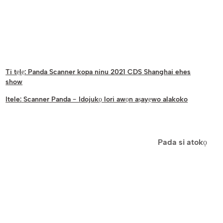
Ti tẹlẹ:
Panda Scanner kopa ninu 2021 CDS Shanghai ehes
show
Itele:
Scanner Panda - Idojukọ lori awọn aṣayẹwo alakoko
Pada si atokọ