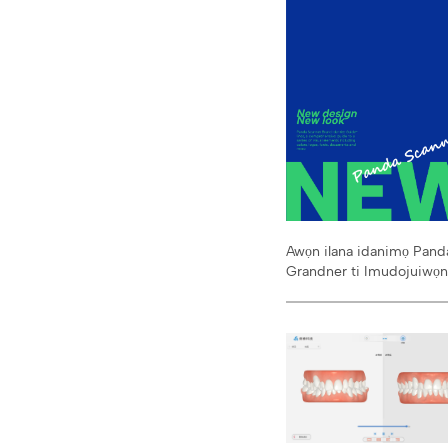
Awọn ilana idanimọ Pand
Grandner ti Imudojuiwọ