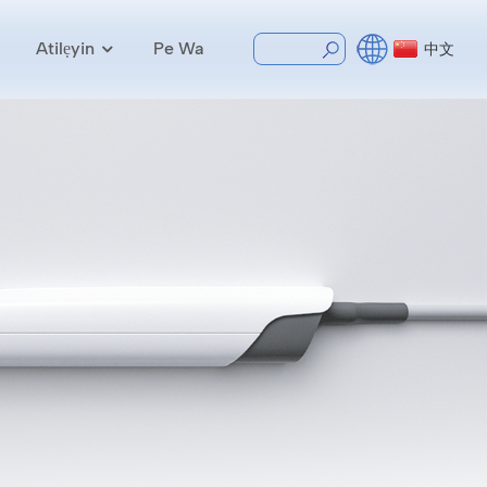
Atilẹyin
Pe Wa
中文