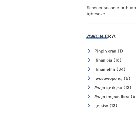
Scanner scanner orthodon
igbesoke
AWỌN ẸKA
Pinpin ọran (1)
Ifihan ọja (16)
Ifihan ehín (34)
Iwosowopo iṣẹ (5)
Awọn iṣẹ ikẹkọ (12)
Awọn imọran Ilera (6
Iṣẹ-ṣiṣe (13)