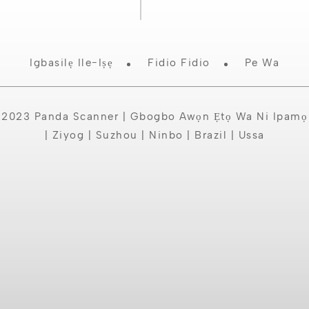
Igbasilẹ Ile-Iṣẹ
Fidio Fidio
Pe Wa
2023 Panda Scanner | Gbogbo Awọn Ẹtọ Wa Ni Ipamọ
| Ziyog | Suzhou | Ninbo | Brazil | Ussa