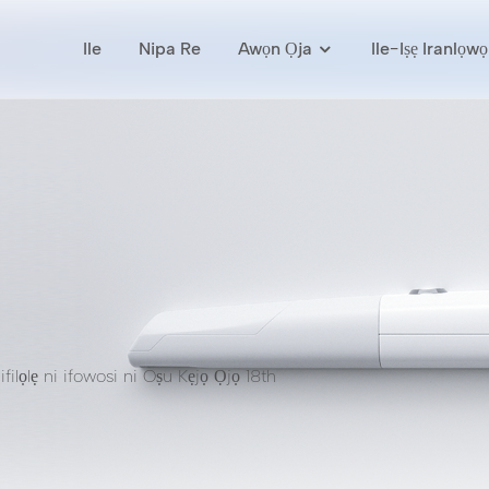
Ile
Nipa Re
Awọn Ọja
Ile-Iṣẹ Iranlọwọ
ilọlẹ ni ifowosi ni Oṣu Kẹjọ Ọjọ 18th