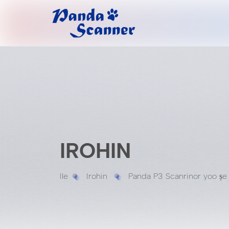
IROHIN
Ile
Irohin
Panda P3 Scanrinor yoo ṣe if