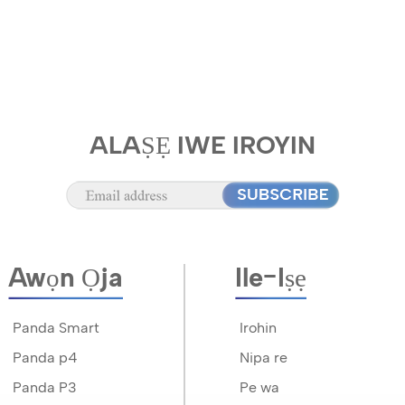
ALAṢẸ IWE IROYIN
Awọn Ọja
Ile-Iṣẹ
Panda Smart
Irohin
Panda p4
Nipa re
Panda P3
Pe wa