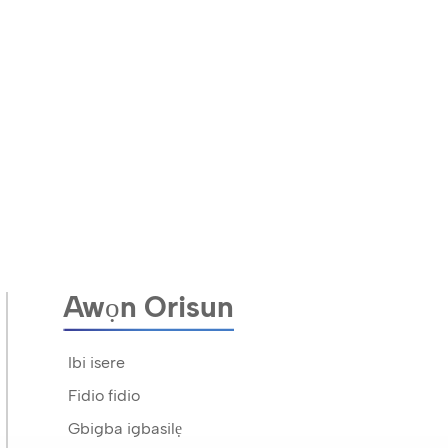
Awọn Orisun
Ibi isere
Fidio fidio
Gbigba igbasilẹ