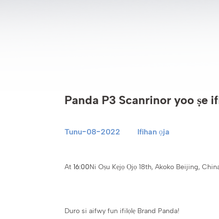
Panda P3 Scanrinor yoo ṣe ifi
Tunu-08-2022
Ifihan ọja
At
16:00
Ni Oṣu Kẹjọ Ọjọ 18th, Akoko Beijing, Chi
Duro si aifwy fun ifilọlẹ Brand Panda!