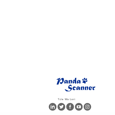
Tẹle Wa Lori