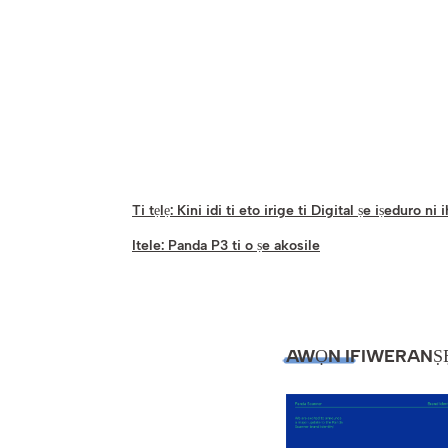
Ti tẹlẹ:
Kini idi ti eto irige ti Digital ṣe iṣeduro ni 
Itele:
Panda P3 ti o ṣe akosile
AWỌN IFIWERANṢẸ