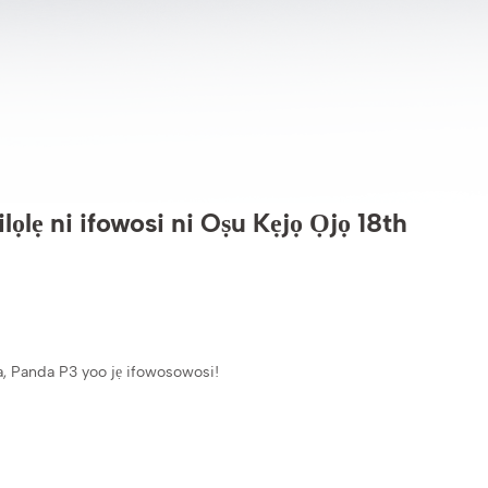
lọlẹ ni ifowosi ni Oṣu Kẹjọ Ọjọ 18th
na, Panda P3 yoo jẹ ifowosowosi!